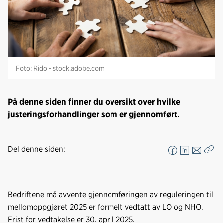
Foto: Rido - stock.adobe.com
På denne siden finner du oversikt over hvilke
justeringsforhandlinger som er gjennomført.
Del denne siden:
F
L
E
Kop
a
i
-
len
c
n
p
e
k
o
Bedriftene må avvente gjennomføringen av reguleringen til
b
e
s
mellomoppgjøret 2025 er formelt vedtatt av LO og NHO.
o
d
t
Frist for vedtakelse er 30. april 2025.