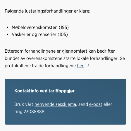
o
I
k
n
Følgende justeringsforhandlinger er klare:
Møbeloverenskomsten (195)
Vaskerier og renserier (105)
Ettersom forhandlingene er gjennomført kan bedrifter
bundet av overenskomstene starte lokale forhandlinger. Se
protokollene fra de forhandlingene
her
.
Kontaktinfo ved tariffoppgjør
Bruk vårt
henvendelsesskjema
, send
e-post
eller
ring 23088888.