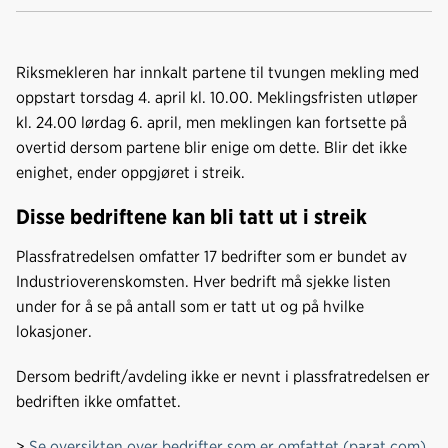
Kop
a
i
-
len
c
n
p
e
k
o
Riksmekleren har innkalt partene til tvungen mekling med
b
e
s
oppstart torsdag 4. april kl. 10.00. Meklingsfristen utløper
o
d
t
kl. 24.00 lørdag 6. april, men meklingen kan fortsette på
o
I
overtid dersom partene blir enige om dette. Blir det ikke
k
n
enighet, ender oppgjøret i streik.
Disse bedriftene kan bli tatt ut i streik
Plassfratredelsen omfatter 17 bedrifter som er bundet av
Industrioverenskomsten. Hver bedrift må sjekke listen
under for å se på antall som er tatt ut og på hvilke
lokasjoner.
Dersom bedrift/avdeling ikke er nevnt i plassfratredelsen er
bedriften ikke omfattet.
>
Se oversikten over bedrifter som er omfattet (parat.com)