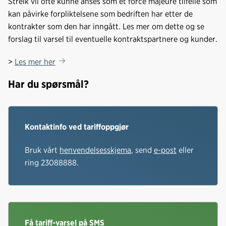
Streik vil ofte kunne anses som et force majeure tilfelle som
kan påvirke forpliktelsene som bedriften har etter de
kontrakter som den har inngått. Les mer om dette og se
forslag til varsel til eventuelle kontraktspartnere og kunder.
>
Les mer her
Har du spørsmål?
Kontaktinfo ved tariffoppgjør
Bruk vårt
henvendelsesskjema
, send
e-post
eller
ring 23088888.
Få tariff-varsel på SMS