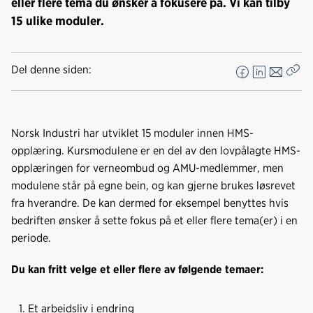
eller flere tema du ønsker å fokusere på. Vi kan tilby
15 ulike moduler.
Del denne siden:
F
L
E
Kop
a
i
-
len
c
n
p
e
k
o
Norsk Industri har utviklet 15 moduler innen HMS-
b
e
s
opplæring. Kursmodulene er en del av den lovpålagte HMS-
o
d
t
opplæringen for verneombud og AMU-medlemmer, men
o
I
modulene står på egne bein, og kan gjerne brukes løsrevet
k
n
fra hverandre. De kan dermed for eksempel benyttes hvis
bedriften ønsker å sette fokus på et eller flere tema(er) i en
periode.
Du kan fritt velge et eller flere av følgende temaer:
Et arbeidsliv i endring