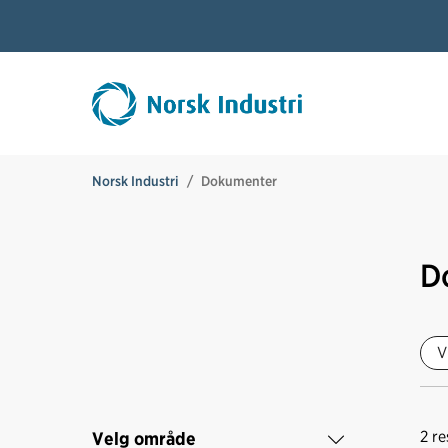
Norsk Industri
Dokumenter
D
V
2
re
Velg område