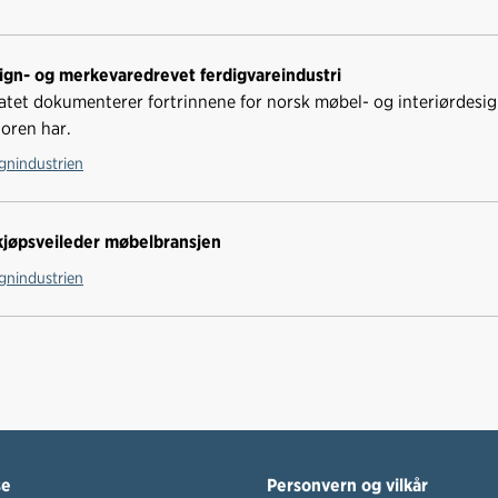
ign- og merkevaredrevet ferdigvareindustri
atet dokumenterer fortrinnene for norsk møbel- og interiørdesi
toren har.
gnindustrien
kjøpsveileder møbelbransjen
gnindustrien
se
Personvern og vilkår