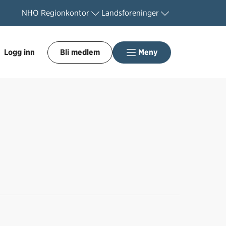
NHO
Regionkontor
Landsforeninger
Logg inn
Bli medlem
Meny