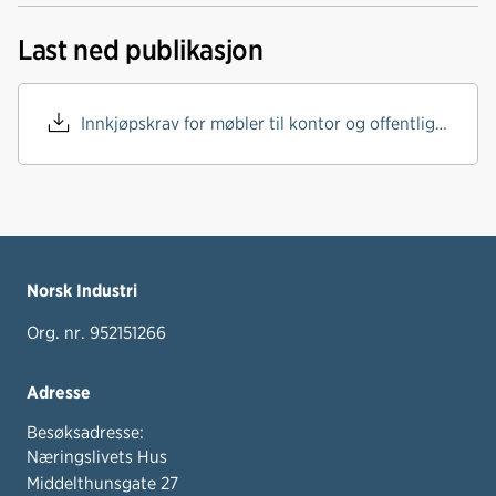
a
i
-
len
c
n
p
Last ned publikasjon
e
k
o
b
e
s
o
d
t
Innkjøpskrav for møbler til kontor og offentlig miljø.pdf
o
I
k
n
Norsk Industri
Org. nr. 952151266
Adresse
Besøksadresse:
Næringslivets Hus
Middelthunsgate 27