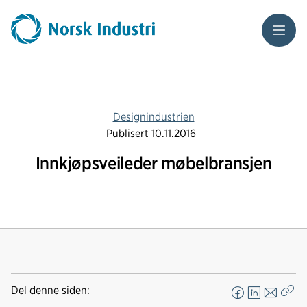
Meny
Designindustrien
Publisert
10.11.2016
Innkjøpsveileder møbelbransjen
Del denne siden:
F
L
E
Kop