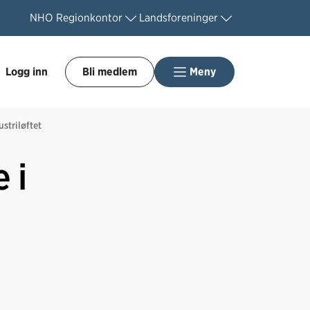
NHO
Regionkontor
Landsforeninger
Logg inn
Bli medlem
Meny
ustriløftet
 i