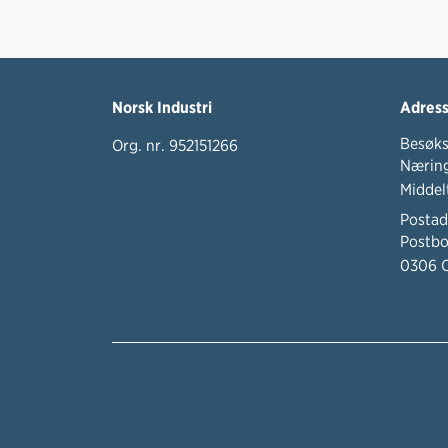
Norsk Industri
Adres
Besøks
Org. nr. 952151266
Næring
Middel
Postad
Postbo
0306 