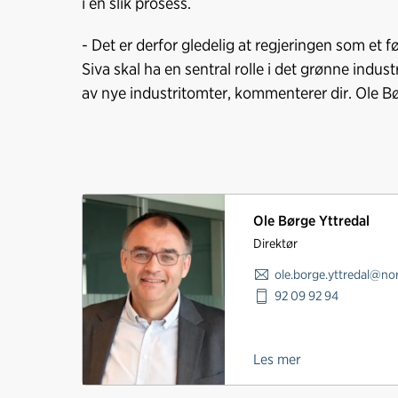
i en slik prosess.
- Det er derfor gledelig at regjeringen som et fø
Siva skal ha en sentral rolle i det grønne indust
av nye industritomter, kommenterer dir. Ole Bø
Ole Børge Yttredal
Direktør
ole.borge.yttredal@nor
92 09 92 94
Les mer