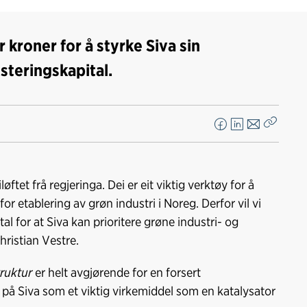
 kroner for å styrke Siva sin
teringskapital.
F
L
E
Kopier
a
i
-
lenke
c
n
p
e
k
o
iløftet frå regjeringa. Dei er eit viktig verktøy for å
b
e
s
or etablering av grøn industri i Noreg. Derfor vil vi
o
d
t
al for at Siva kan prioritere grøne industri- og
o
I
ristian Vestre.
k
n
truktur
er helt avgjørende for en forsert
t på Siva som et viktig virkemiddel som en katalysator