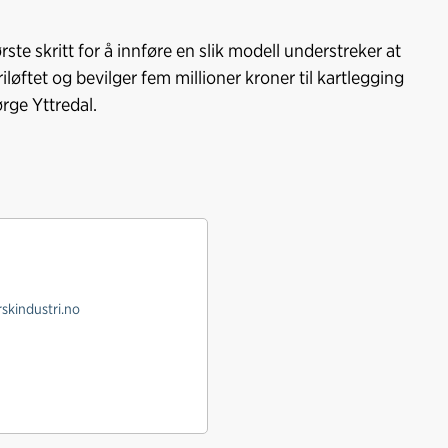
rste skritt for å innføre en slik modell understreker at
riløftet og bevilger fem millioner kroner til kartlegging
rge Yttredal.
skindustri.no