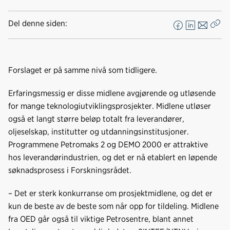
Del denne siden:
F
L
E
Kop
a
i
-
len
c
n
p
e
k
o
Forslaget er på samme nivå som tidligere.
b
e
s
o
d
t
Erfaringsmessig er disse midlene avgjørende og utløsende
o
I
for mange teknologiutviklingsprosjekter. Midlene utløser
k
n
også et langt større beløp totalt fra leverandører,
oljeselskap, institutter og utdanningsinstitusjoner.
Programmene Petromaks 2 og DEMO 2000 er attraktive
hos leverandørindustrien, og det er nå etablert en løpende
søknadsprosess i Forskningsrådet.
– Det er sterk konkurranse om prosjektmidlene, og det er
kun de beste av de beste som når opp for tildeling. Midlene
fra OED går også til viktige Petrosentre, blant annet