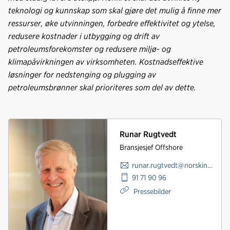
teknologi og kunnskap som skal gjøre det mulig å finne mer
ressurser, øke utvinningen, forbedre effektivitet og ytelse,
redusere kostnader i utbygging og drift av
petroleumsforekomster og redusere miljø- og
klimapåvirkningen av virksom­heten. Kostnadseffektive
løsninger for nedsten­ging og plugging av
petroleumsbrønner skal prio­riteres som del av dette.
Runar Rugtvedt
Bransjesjef Offshore
runar.rugtvedt@norskindustri.no
91 71 90 96
Pressebilder