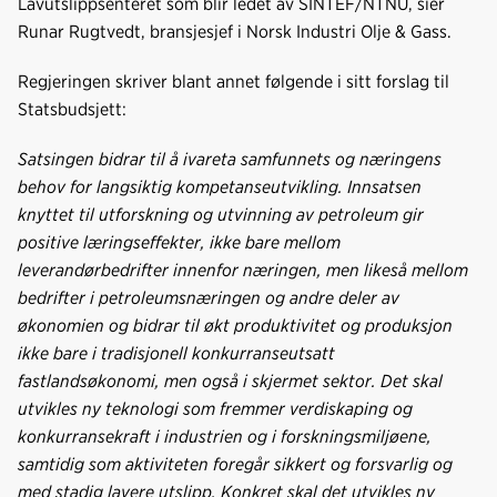
Lavutslippsenteret som blir ledet av SINTEF/NTNU, sier
Runar Rugtvedt, bransjesjef i Norsk Industri Olje & Gass.
Regjeringen skriver blant annet følgende i sitt forslag til
Statsbudsjett:
Satsingen bidrar til å ivareta samfunnets og nærin­gens
behov for langsiktig kompetanseutvikling. Innsatsen
knyttet til utforskning og utvinning av petroleum gir
positive læringseffekter, ikke bare mellom
leverandørbedrifter innenfor næringen, men likeså mellom
bedrifter i petroleumsnærin­gen og andre deler av
økonomien og bidrar til økt produktivitet og produksjon
ikke bare i tradisjo­nell konkurranseutsatt
fastlandsøkonomi, men også i skjermet sektor. Det skal
utvikles ny tekno­logi som fremmer verdiskaping og
konkurranse­kraft i industrien og i forskningsmiljøene,
samti­dig som aktiviteten foregår sikkert og forsvarlig og
med stadig lavere utslipp. Konkret skal det utvikles ny