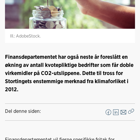
Ill.: AdobeStock.
Finansdepartementet har også neste år foreslått en
økning av antall kvotepliktige bedrifter som får doble
virkemidler på CO2-utslippene. Dette til tross for
Stortingets enstemmige merknad fra klimaforliket i
2012.
Del denne siden:
F
L
E
Kop
a
i
-
len
c
n
p
e
k
o
Finansdepartementet vil fjerne spesifikke fritak for