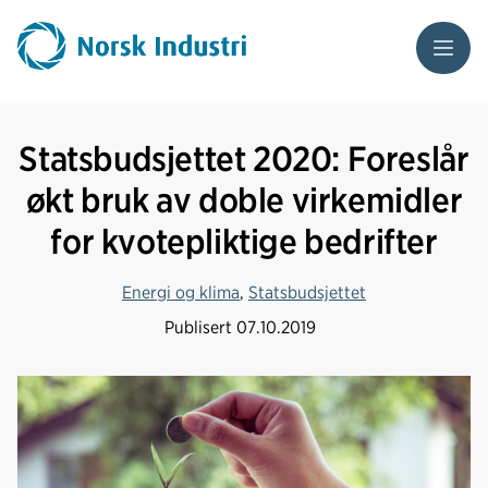
Meny
Statsbudsjettet 2020: Foreslår
økt bruk av doble virkemidler
for kvotepliktige bedrifter
Energi og klima
,
Statsbudsjettet
Publisert
07.10.2019