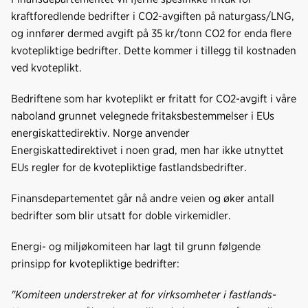
b
e
s
kraftforedlende bedrifter i CO2-avgiften på naturgass/LNG,
o
d
t
og innfører dermed avgift på 35 kr/tonn CO2 for enda flere
o
I
kvotepliktige bedrifter. Dette kommer i tillegg til kostnaden
k
n
ved kvoteplikt.
Bedriftene som har kvoteplikt er fritatt for CO2-avgift i våre
naboland grunnet velegnede fritaksbestemmelser i EUs
energiskattedirektiv. Norge anvender
Energiskattedirektivet i noen grad, men har ikke utnyttet
EUs regler for de kvotepliktige fastlandsbedrifter.
Finansdepartementet går nå andre veien og øker antall
bedrifter som blir utsatt for doble virkemidler.
Energi- og miljøkomiteen har lagt til grunn følgende
prinsipp for kvotepliktige bedrifter:
"Komiteen understreker at for virksomheter i fastlands-