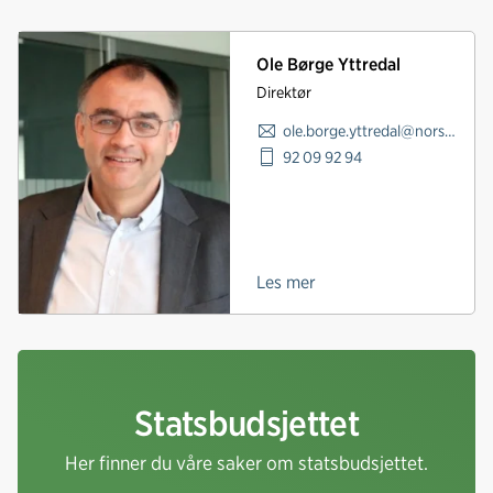
Ole Børge Yttredal
Direktør
ole.borge.yttredal@norskindustri.no
92 09 92 94
Les mer
Statsbudsjettet
Her finner du våre saker om statsbudsjettet.