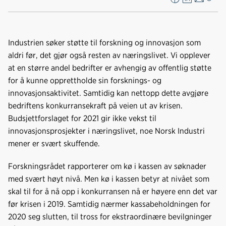
F
L
E
Kop
a
i
-
len
c
n
p
e
k
o
Industrien søker støtte til forskning og innovasjon som
b
e
s
aldri før, det gjør også resten av næringslivet. Vi opplever
o
d
t
at en større andel bedrifter er avhengig av offentlig støtte
o
I
for å kunne opprettholde sin forsknings- og
k
n
innovasjonsaktivitet. Samtidig kan nettopp dette avgjøre
bedriftens konkurransekraft på veien ut av krisen.
Budsjettforslaget for 2021 gir ikke vekst til
innovasjonsprosjekter i næringslivet, noe Norsk Industri
mener er svært skuffende.
Forskningsrådet rapporterer om kø i kassen av søknader
med svært høyt nivå. Men kø i kassen betyr at nivået som
skal til for å nå opp i konkurransen nå er høyere enn det var
før krisen i 2019. Samtidig nærmer kassabeholdningen for
2020 seg slutten, til tross for ekstraordinære bevilgninger