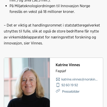
mill.) og Siva (38,5 mill.).
På Miljøteknologiordningen til Innovasjon Norge
foreslås en vekst på 18 millioner kroner.
– Det er viktig at handlingsrommet i statstøtteregelverket
utnyttes til fulle, slik at også de store bedriftene får nytte
av virkemiddelapparatet for næringsrettet forskning og
innovasjon, sier Vinnes.
Katrine Vinnes
Fagsjef
katrine.vinnes@norskindustri.no
92 60 19 92
Pressebilder