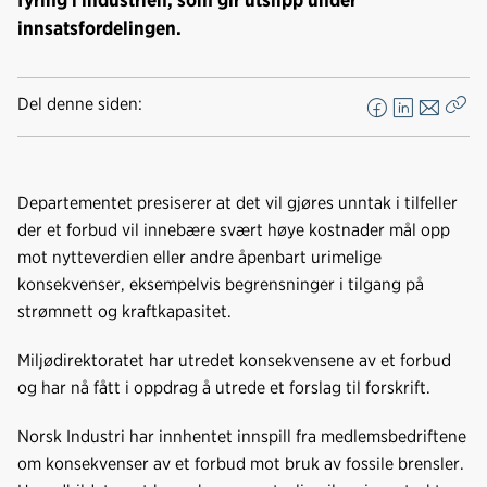
innsatsfordelingen.
Del denne siden:
F
L
E
Kop
a
i
-
len
c
n
p
e
k
o
Departementet presiserer at det vil gjøres unntak i tilfeller
b
e
s
der et forbud vil innebære svært høye kostnader mål opp
o
d
t
mot nytteverdien eller andre åpenbart urimelige
o
I
konsekvenser, eksempelvis begrensninger i tilgang på
k
n
strømnett og kraftkapasitet.
Miljødirektoratet har utredet konsekvensene av et forbud
og har nå fått i oppdrag å utrede et forslag til forskrift.
Norsk Industri har innhentet innspill fra medlemsbedriftene
om konsekvenser av et forbud mot bruk av fossile brensler.