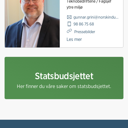
Teknobedriftene / Fagsjef
ytre miljø
gunnar.grini@norskindustri.no
98 86 75 68
Pressebilder
Les mer
Statsbudsjettet
Her finner du våre saker om statsbudsjettet.