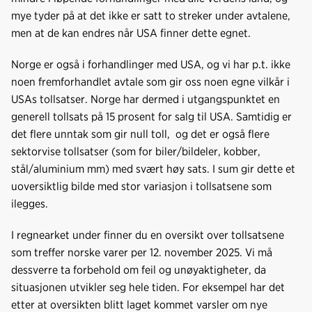
o
I
mye tyder på at det ikke er satt to streker under avtalene,
k
n
men at de kan endres når USA finner dette egnet.
Norge er også i forhandlinger med USA, og vi har p.t. ikke
noen fremforhandlet avtale som gir oss noen egne vilkår i
USAs tollsatser. Norge har dermed i utgangspunktet en
generell tollsats på 15 prosent for salg til USA. Samtidig er
det flere unntak som gir null toll, og det er også flere
sektorvise tollsatser (som for biler/bildeler, kobber,
stål/aluminium mm) med svært høy sats. I sum gir dette et
uoversiktlig bilde med stor variasjon i tollsatsene som
ilegges.
I regnearket under finner du en oversikt over tollsatsene
som treffer norske varer per 12. november 2025. Vi må
dessverre ta forbehold om feil og unøyaktigheter, da
situasjonen utvikler seg hele tiden. For eksempel har det
etter at oversikten blitt laget kommet varsler om nye