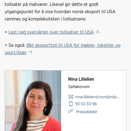
tollsater på matvarer. Likevel gir dette et godt
utgangspunkt for å vise hvordan norsk eksport til USA
rammes og kompleksiteten i tollsatsene.
>
Last ned oversikten
over tollsatser til USA
> Se også:
Økt eksporttoll til USA for møbler, tekstiler og
sport/klær
Nina Lillelien
Sjeføkonom
nina.lillelien@norskindustri.no
93 02 30 98
Pressebilder