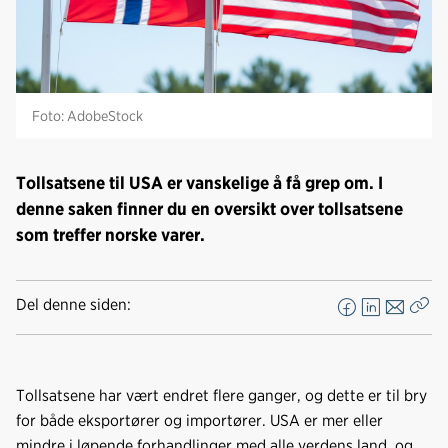
Foto: AdobeStock
Tollsatsene til USA er vanskelige å få grep om. I
denne saken finner du en oversikt over tollsatsene
som treffer norske varer.
Del denne siden:
F
L
E
Kop
a
i
-
len
c
n
p
e
k
o
Tollsatsene har vært endret flere ganger, og dette er til bry
b
e
s
for både eksportører og importører. USA er mer eller
o
d
t
mindre i løpende forhandlinger med alle verdens land, og