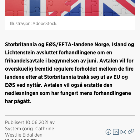
Illustrasjon: AdobeStock.
Storbritannia og EØS/EFTA-landene Norge, Island og
Lichtenstein avsluttet forhandlingene om en
frihandelsavtale i begynnelsen av juni. Avtalen vil for
overskuelig fremtid regulere forholdet mellom de fire
landene etter at Storbritannia trakk seg ut av EU og
EØS ved nyttår. Avtalen vil også erstatte den
nødløsningen som har fungert mens forhandlingene
har pågått.
Publisert
10.06.2021
av
System (orig. Cathrine
Westlie Eidal den
F
L
E
Kop