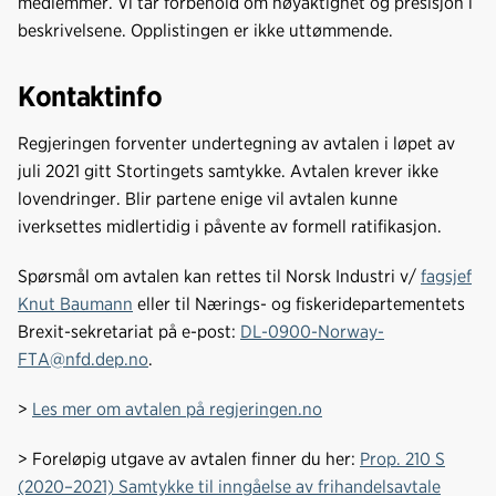
medlemmer. Vi tar forbehold om nøyaktighet og presisjon i
beskrivelsene. Opplistingen er ikke uttømmende.
Kontaktinfo
Regjeringen forventer undertegning av avtalen i løpet av
juli 2021 gitt Stortingets samtykke. Avtalen krever ikke
lovendringer. Blir partene enige vil avtalen kunne
iverksettes midlertidig i påvente av formell ratifikasjon.
Spørsmål om avtalen kan rettes til Norsk Industri v/
fagsjef
Knut Baumann
eller til Nærings- og fiskeridepartementets
Brexit-sekretariat på e-post:
DL-0900-Norway-
FTA@nfd.dep.no
.
>
Les mer om avtalen på regjeringen.no
> Foreløpig utgave av avtalen finner du her:
Prop. 210 S
(2020–2021) Samtykke til inngåelse av frihandelsavtale