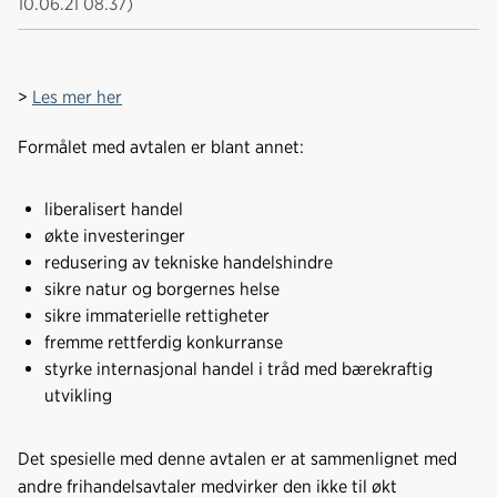
10.06.21 08.37)
a
i
-
len
c
n
p
e
k
o
b
e
s
>
Les mer her
o
d
t
o
I
Formålet med avtalen er blant annet:
k
n
liberalisert handel
økte investeringer
redusering av tekniske handelshindre
sikre natur og borgernes helse
sikre immaterielle rettigheter
fremme rettferdig konkurranse
styrke internasjonal handel i tråd med bærekraftig
utvikling
Det spesielle med denne avtalen er at sammenlignet med
andre frihandelsavtaler medvirker den ikke til økt