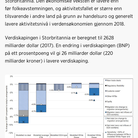
Storbritannia. Den økonomiske veksten er lavere enn
o
I
før folkeavstemningen, og aktivitetsfallet er større enn
k
n
tilsvarende i andre land på grunn av handelsuro og generelt
lavere aktivitetsnivå i verdensøkonomien gjennom 2018.
Verdiskapingen i Storbritannia er beregnet til 2628
milliarder dollar (2017). En endring i verdiskapingen (BNP)
på ett prosentpoeng vil gi 26 milliarder dollar (220
milliarder kroner) i lavere verdiskaping.