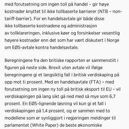
med forutsetning om ingen toll på handel – gir høye
kostnader knyttet til ikke tollbaserte barrierer (NTB – non-
tariff-barrier). For en handelsavtale gir både disse
ikke tollbaserte kostnadene og administrasjon
av tollklareringen, inklusive køer og forsinkelser vesentlig
høyere kostnader enn det som har vært diskutert i Norge
om EØS-avtale kontra handelsavtale.
Beregningene fra den britiske rapporten er sammenstilt i
figuren på neste side. Brexit uten avtale vil ifølge
beregningene gi et langsiktig fall i britisk verdiskaping på
opp mot ti prosent. Med en handelsavtale (FTA) – med
forutsetning om ingen ny toll på britisk eksport til EU – vil
verdiskapingen på lang sikt gå ned med så mye som 6,7
prosent. En EØS-lignende løsning vil kun gi et fall i
verdiskapingen på 1,4 prosent, og er sammen med to
modellene som er synliggjort i regjeringen meldinger til
parlamentet (White Paper) de beste økonomiske