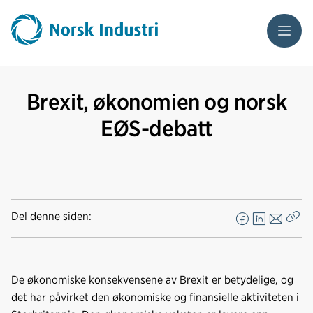
Meny
Brexit, økonomien og norsk
EØS-debatt
Del denne siden:
F
L
E
Kop
a
i
-
len
c
n
p
e
k
o
De økonomiske konsekvensene av Brexit er betydelige, og
b
e
s
det har påvirket den økonomiske og finansielle aktiviteten i
o
d
t