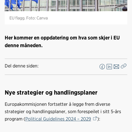
EU flagg. Foto: Canva
Her kommer en oppdatering om hva som skjer i EU
denne måneden.
Del denne siden:
F
L
E
Kop
a
i
-
len
c
n
p
e
k
o
Nye strategier og handlingsplaner
b
e
s
Europakommisjonen fortsetter å legge frem diverse
o
d
t
strategier og handlingsplaner, som forespeilet i sitt 5-års
o
I
program (
Political Guidelines 2024 – 2029
):
k
n