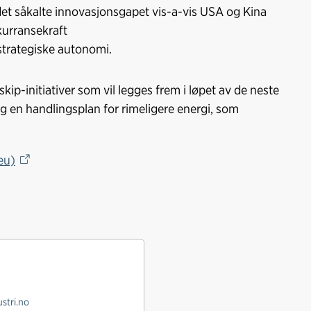
det såkalte innovasjonsgapet vis-a-vis USA og Kina
o
I
kurransekraft
k
n
strategiske autonomi.
ip-initiativer som vil legges frem i løpet av de neste
og en handlingsplan for rimeligere energi, som
eu)
stri.no