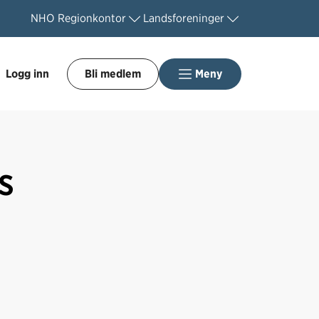
NHO
Regionkontor
Landsforeninger
Logg inn
Bli medlem
Meny
s