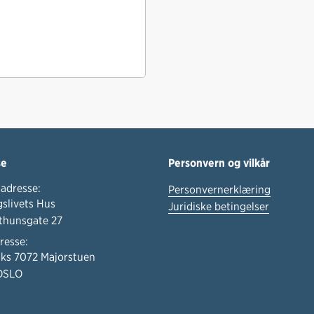
se
Personvern og vilkår
adresse:
Personvernerklæring
slivets Hus
Juridiske betingelser
thunsgate 27
resse:
ks 7072 Majorstuen
OSLO