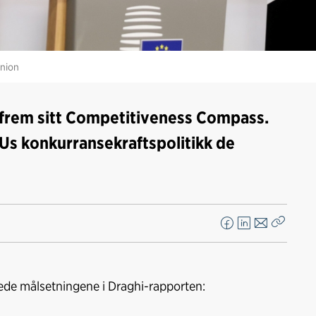
Union
 frem sitt Competitiveness Compass.
s konkurransekraftspolitikk de
F
L
E
Kopier
a
i
-
lenke
c
n
p
e
k
o
nede målsetningene i Draghi-rapporten:
b
e
s
o
d
t