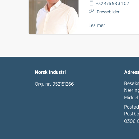
+32 476 98 34 02
Pressebilder
Les mer
Norsk Industri
Adres
Besøks
Org. nr. 952151266
Næring
Middel
Postad
Postbo
0306 