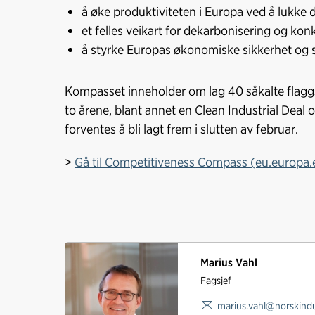
å øke produktiviteten i Europa ved å lukke 
et felles veikart for dekarbonisering og kon
å styrke Europas økonomiske sikkerhet og 
Kompasset inneholder om lag 40 såkalte flaggsk
to årene, blant annet en Clean Industrial Deal 
forventes å bli lagt frem i slutten av februar.
>
Gå til Competitiveness Compass (eu.europa.
Marius Vahl
Fagsjef
marius.vahl@norskindu