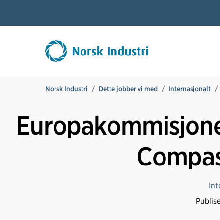
Norsk Industri
Dette jobber vi med
Internasjonalt
Europakommisjone
Compass
Int
Publis