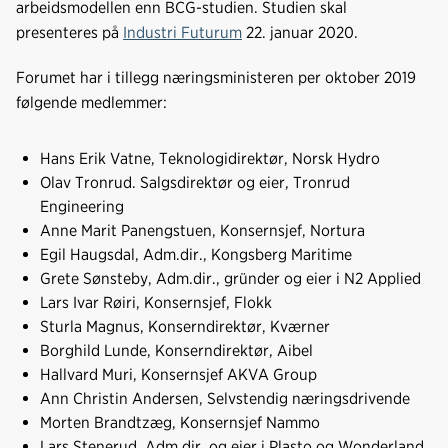
arbeidsmodellen enn BCG-studien. Studien skal
presenteres på
Industri Futurum
22. januar 2020.
Forumet har i tillegg næringsministeren per oktober 2019
følgende medlemmer:
Hans Erik Vatne, Teknologidirektør, Norsk Hydro
Olav Tronrud. Salgsdirektør og eier, Tronrud
Engineering
Anne Marit Panengstuen, Konsernsjef, Nortura
Egil Haugsdal, Adm.dir., Kongsberg Maritime
Grete Sønsteby, Adm.dir., gründer og eier i N2 Applied
Lars Ivar Røiri, Konsernsjef, Flokk
Sturla Magnus, Konserndirektør, Kværner
Borghild Lunde, Konserndirektør, Aibel
Hallvard Muri, Konsernsjef AKVA Group
Ann Christin Andersen, Selvstendig næringsdrivende
Morten Brandtzæg, Konsernsjef Nammo
Lars Stenerud, Adm.dir. og eier i Plasto og Wonderland