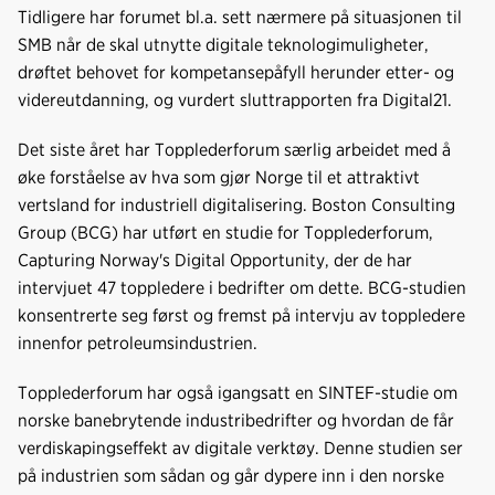
Tidligere har forumet bl.a. sett nærmere på situasjonen til
SMB når de skal utnytte digitale teknologimuligheter,
drøftet behovet for kompetansepåfyll herunder etter- og
videreutdanning, og vurdert sluttrapporten fra Digital21.
Det siste året har Topplederforum særlig arbeidet med å
øke forståelse av hva som gjør Norge til et attraktivt
vertsland for industriell digitalisering. Boston Consulting
Group (BCG) har utført en studie for Topplederforum,
Capturing Norway's Digital Opportunity, der de har
intervjuet 47 toppledere i bedrifter om dette. BCG-studien
konsentrerte seg først og fremst på intervju av toppledere
innenfor petroleumsindustrien.
Topplederforum har også igangsatt en SINTEF-studie om
norske banebrytende industribedrifter og hvordan de får
verdiskapingseffekt av digitale verktøy. Denne studien ser
på industrien som sådan og går dypere inn i den norske