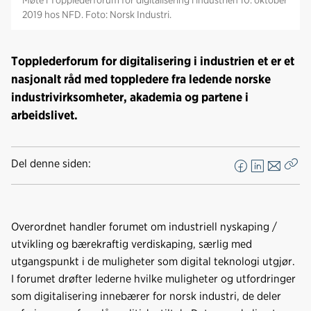
2019 hos NFD. Foto: Norsk Industri.
Topplederforum for digitalisering i industrien et er et
nasjonalt råd med toppledere fra ledende norske
industrivirksomheter, akademia og partene i
arbeidslivet.
Del denne siden:
F
L
E
Kop
a
i
-
len
c
n
p
e
k
o
Overordnet handler forumet om industriell nyskaping /
b
e
s
utvikling og bærekraftig verdiskaping, særlig med
o
d
t
utgangspunkt i de muligheter som digital teknologi utgjør.
o
I
I forumet drøfter lederne hvilke muligheter og utfordringer
k
n
som digitalisering innebærer for norsk industri, de deler