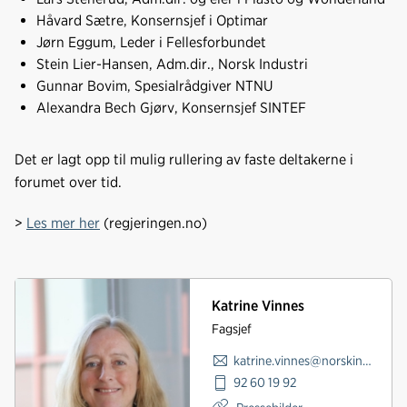
Håvard Sætre, Konsernsjef i Optimar
Jørn Eggum, Leder i Fellesforbundet
Stein Lier-Hansen, Adm.dir., Norsk Industri
Gunnar Bovim, Spesialrådgiver NTNU
Alexandra Bech Gjørv, Konsernsjef SINTEF
Det er lagt opp til mulig rullering av faste deltakerne i
forumet over tid.
>
Les mer her
(regjeringen.no)
Katrine Vinnes
Fagsjef
katrine.vinnes@norskindustri.no
92 60 19 92