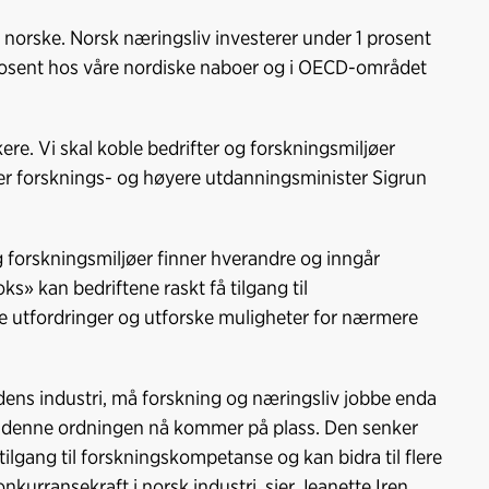
o
d
t
o
I
 norske. Norsk næringsliv investerer under 1 prosent
k
n
prosent hos våre nordiske naboer og i OECD-området
kere. Vi skal koble bedrifter og forskningsmiljøer
ier forsknings- og høyere utdanningsminister Sigrun
g forskningsmiljøer finner hverandre og inngår
» kan bedriftene raskt få tilgang til
e utfordringer og utforske muligheter for nærmere
dens industri, må forskning og næringsliv jobbe enda
at denne ordningen nå kommer på plass. Den senker
tilgang til forskningskompetanse og kan bidra til flere
kurransekraft i norsk industri, sier Jeanette Iren