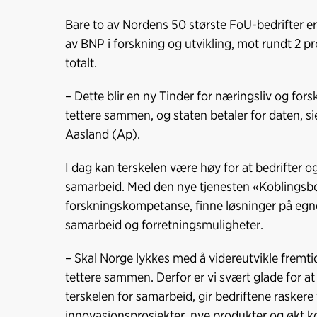
Bare to av Nordens 50 største FoU-bedrifter er
av BNP i forskning og utvikling, mot rundt 2 
totalt.
– Dette blir en ny Tinder for næringsliv og fors
tettere sammen, og staten betaler for daten, s
Aasland (Ap).
I dag kan terskelen være høy for at bedrifter o
samarbeid. Med den nye tjenesten «Koblingsboks
forskningskompetanse, finne løsninger på egn
samarbeid og forretningsmuligheter.
– Skal Norge lykkes med å videreutvikle fremti
tettere sammen. Derfor er vi svært glade for 
terskelen for samarbeid, gir bedriftene raskere 
innovasjonsprosjekter, nye produkter og økt kon