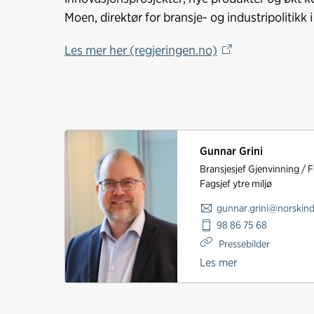
Moen, direktør for bransje- og industripolitikk i
Les mer her (regjeringen.no)
Gunnar Grini
Bransjesjef Gjenvinning / 
Fagsjef ytre miljø
gunnar.grini@norskind
98 86 75 68
Pressebilder
Les mer