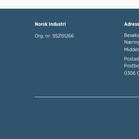
Norsk Industri
Adres
Besøks
Org. nr. 952151266
Næring
Middel
Postad
Postbo
0306 