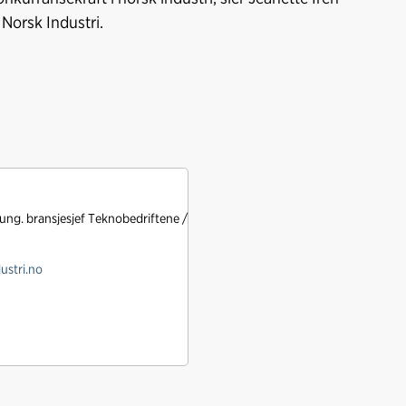
 Norsk Industri.
Fung. bransjesjef Teknobedriftene /
ustri.no