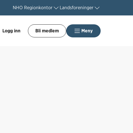
NHO
Regionkontor
Landsforeninger
Logg inn
Bli medlem
Meny