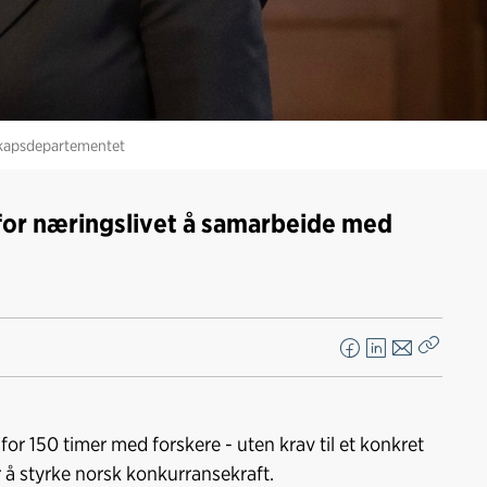
skapsdepartementet
 for næringslivet å samarbeide med
F
L
E
Kopier
a
i
-
lenke
c
n
p
e
k
o
or 150 timer med forskere - uten krav til et konkret
b
e
s
er å styrke norsk konkurransekraft.