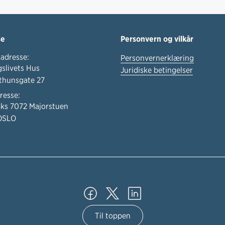
se
Personvern og vilkår
adresse:
Personvernerklæring
slivets Hus
Juridiske betingelser
thunsgate 27
resse:
ks 7072 Majorstuen
OSLO
Til toppen