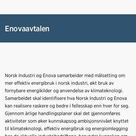
c
n
p
e
k
o
b
e
s
o
d
t
Enovaavtalen
o
I
k
n
Norsk Industri og Enova samarbeider med målsetting om
mer effektiv energibruk i norsk industri, økt bruk av
fornybare energikilder og anvendelse av klimateknologi.
Samarbeidet skal identifisere hva Norsk Industri og Enova
kan realisere raskere og bedre i fellesskap enn hver for seg.
Gjennom årlige handlingsplaner skal det gjennomføres
aktiviteter som øker kunnskapsog ambisjonsnivået knyttet
til klimateknologi, effektiv energibruk og energiomlegging