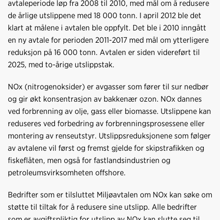
avtaleperiode løp fra 2008 til 2010, med mål om å redusere
de årlige utslippene med 18 000 tonn. I april 2012 ble det
klart at målene i avtalen ble oppfylt. Det ble i 2010 inngått
en ny avtale for perioden 2011-2017 med mål om ytterligere
reduksjon på 16 000 tonn. Avtalen er siden videreført til
2025, med to-årige utslippstak.
NOx (nitrogenoksider) er avgasser som fører til sur nedbør
og gir økt konsentrasjon av bakkenær ozon. NOx dannes
ved forbrenning av olje, gass eller biomasse. Utslippene kan
reduseres ved forbedring av forbrenningsprosessene eller
montering av renseutstyr. Utslippsreduksjonene som følger
av avtalene vil først og fremst gjelde for skipstrafikken og
fiskeflåten, men også for fastlandsindustrien og
petroleumsvirksomheten offshore.
Bedrifter som er tilsluttet Miljøavtalen om NOx kan søke om
støtte til tiltak for å redusere sine utslipp. Alle bedrifter
som er avgiftspliktig for utslipp av NOx kan slutte seg til