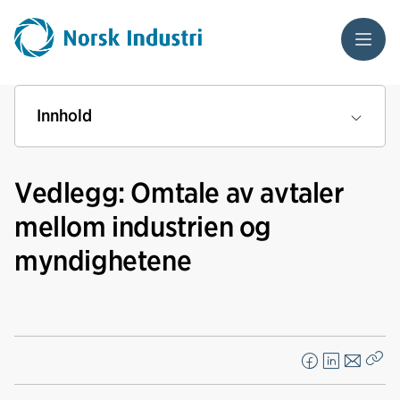
Meny
Innhold
Vedlegg: Omtale av avtaler
mellom industrien og
myndighetene
F
L
E
Kop
a
i
-
len