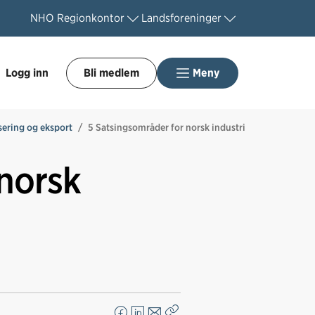
NHO
Regionkontor
Landsforeninger
Logg inn
Bli medlem
Meny
isering og eksport
5 Satsingsområder for norsk industri
norsk