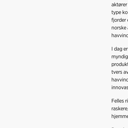
aktører
type ko
fjorder
norske 
havvind
I dag e
myndigh
produkt
tvers a
havvind
innovas
Felles 
raskere
hjemmem