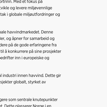
ortrinn. Med et fokus på
vikle og levere miljøvennlige
tak i globale miljøutfordringer og
globale havvindmarkedet. Denne
Ber, og åpner for samarbeid og
dere på de gode erfaringene fra
 til å konkurrere på sine prosjekter
drifter inn i europeiske og
l industri innen havvind. Dette gir
jekter globalt, styrket av
gere som sentrale knutepunkter
. Dette plasserer Norge i en