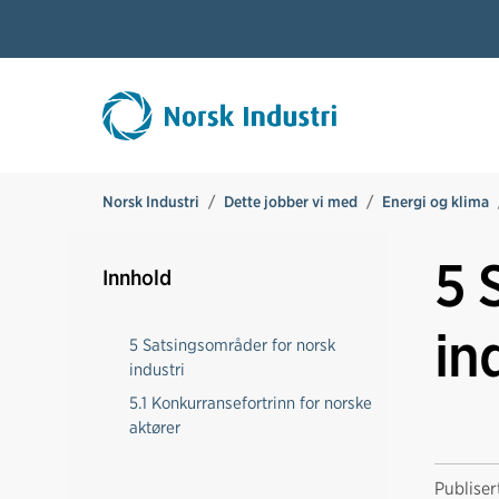
Norsk Industri
Dette jobber vi med
Energi og klima
5 
Innhold
in
5 Satsingsområder for norsk
industri
5.1 Konkurransefortrinn for norske
aktører
Publise