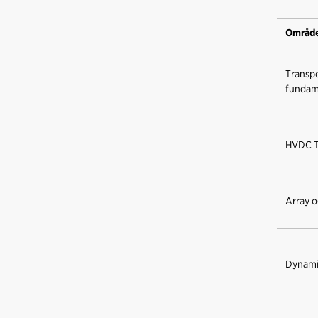
Områd
Transpo
fundame
HVDC Tr
Array o
Dynami