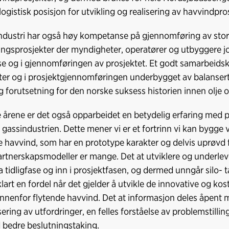
logistisk posisjon for utvikling og realisering av havvindpro
ndustri har også høy kompetanse på gjennomføring av sto
ngsprosjekter der myndigheter, operatører og utbyggere j
ase og i gjennomføringen av prosjektet. Et godt samarbeid
ter og i prosjektgjennomføringen underbygget av balansert
ig forutsetning for den norske suksess historien innen olje 
e årene er det også opparbeidet en betydelig erfaring med 
g gassindustrien. Dette mener vi er et fortrinn vi kan bygge 
e havvind, som har en prototype karakter og delvis uprøvd
rtnerskapsmodeller er mange. Det at utviklere og underl
a tidligfase og inn i prosjektfasen, og dermed unngår silo-
 klart en fordel når det gjelder å utvikle de innovative og 
innenfor flytende havvind. Det at informasjon deles åpent me
isering av utfordringer, en felles forståelse av problemstilli
bedre beslutningstaking.