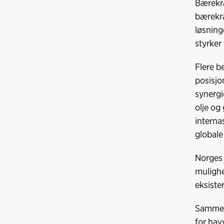
Bærekra
bærekra
løsning
styrker
Flere b
posisjo
synergi
olje og
interna
globale
Norges 
mulighe
eksiste
Sammens
for hav