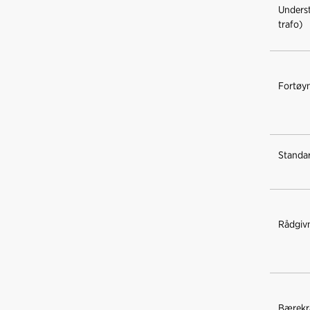
Underste
trafo)
Fortøyn
Standar
Rådgivn
Bærekra