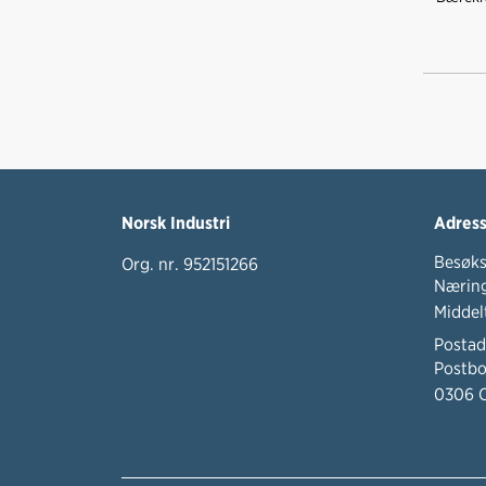
Norsk Industri
Adres
Besøks
Org. nr. 952151266
Næring
Middel
Postad
Postbo
0306 