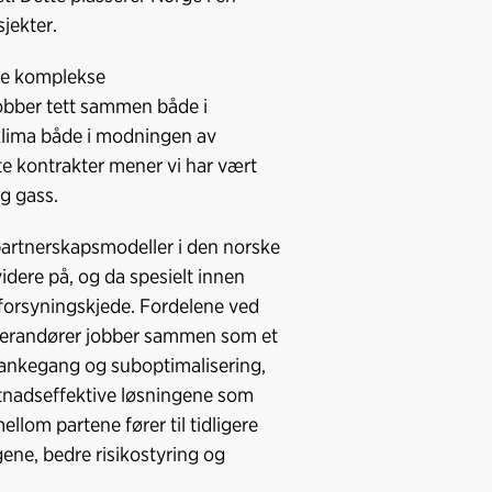
sjekter.
re komplekse
obber tett sammen både i
sklima både i modningen av
e kontrakter mener vi har vært
og gass.
partnerskapsmodeller i den norske
videre på, og da spesielt innen
 forsyningskjede. Fordelene ved
everandører jobber sammen som et
 tankegang og suboptimalisering,
kostnadseffektive løsningene som
llom partene fører til tidligere
ngene, bedre risikostyring og