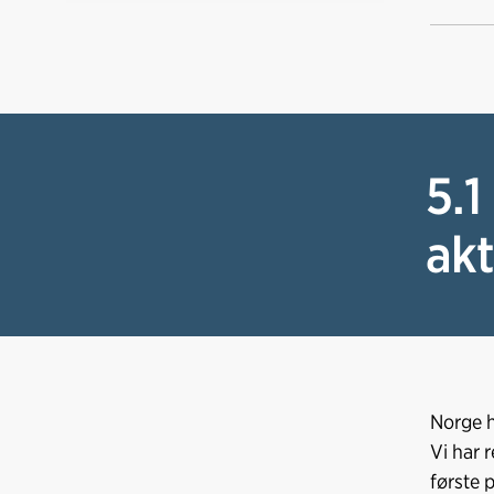
5.1
akt
Norge h
Vi har 
første 