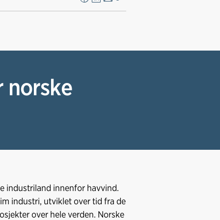
F
L
E
Kopier
a
i
-
lenke
c
n
p
e
k
o
b
e
s
o
d
t
o
I
r norske
k
n
de industriland innenfor havvind.
 industri, utviklet over tid fra de
osjekter over hele verden. Norske