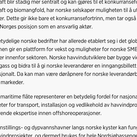
ft blir stadig mer sentralt og kan gjøres til et konkurransef
ft og biomangfold, har norske selskaper muligheten til å ut
er. Dette gir ikke bare et konkurransefortrinn, men tar også 
 Norges posisjon som en ansvarlig aktør.
etydelige norske bedrifter har allerede etablert seg i det 
nen gir en plattform for vekst og muligheter for norske SM
er innenfor sektoren. Norske havvindutviklere bør bygge vi
 gass og bidra til å gi norske leverandører en inngangsbillett
sjonalt. Da kan man være døråpnere for norske leverandørbe
 markeder.
maritime flåte representerer en betydelig fordel for nasjona
ter for transport, installasjon og vedlikehold av havvindpros
rende ekspertise innen offshoreoperasjoner.
tillings- og dypvannshavner langs norske kyster kan fun
vindprosjekter, og dermed brukes for hele Nordsjøbassenget