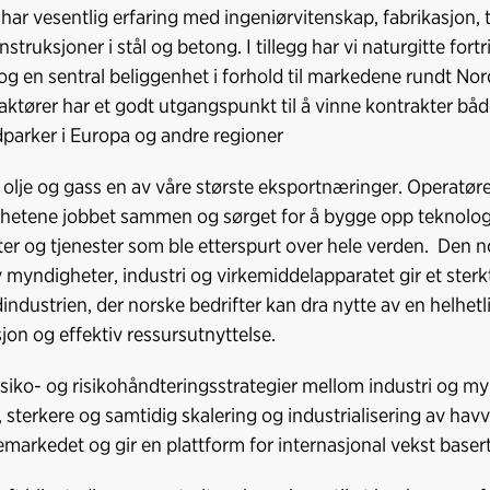
 har vesentlig erfaring med ingeniørvitenskap, fabrikasjon, t
nstruksjoner i stål og betong. I tillegg har vi naturgitte for
 og en sentral beliggenhet i forhold til markedene rundt Nor
aktører har et godt utgangspunkt til å vinne kontrakter både 
parker i Europa og andre regioner
r olje og gass en av våre største eksportnæringer. Operatø
etene jobbet sammen og sørget for å bygge opp teknologi
er og tjenester som ble etterspurt over hele verden. Den
v myndigheter, industri og virkemiddelapparatet gir et sterk
industrien, der norske bedrifter kan dra nytte av en helhe
jon og effektiv ressursutnyttelse.
risiko- og risikohåndteringsstrategier mellom industri og myn
, sterkere og samtidig skalering og industrialisering av havv
arkedet og gir en plattform for internasjonal vekst basert 