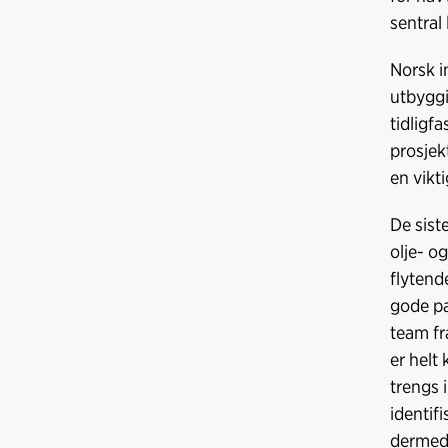
sentral 
Norsk i
utbyggi
tidligf
prosjek
en vikt
De sist
olje- o
flytend
gode pa
team fr
er helt
trengs 
identif
dermed 