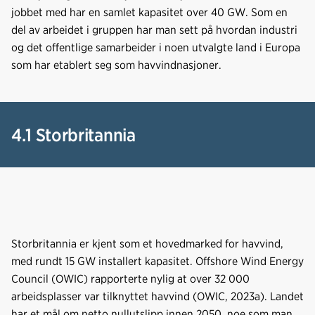
o
d
t
jobbet med har en samlet kapasitet over 40 GW. Som en
o
I
del av arbeidet i gruppen har man sett på hvordan industri
k
n
og det offentlige samarbeider i noen utvalgte land i Europa
som har etablert seg som havvindnasjoner.
4.1 Storbritannia
Storbritannia er kjent som et hovedmarked for havvind,
med rundt 15 GW installert kapasitet. Offshore Wind Energy
Council (OWIC) rapporterte nylig at over 32 000
arbeidsplasser var tilknyttet havvind (OWIC, 2023a). Landet
har et mål om netto nullutslipp innen 2050, noe som man