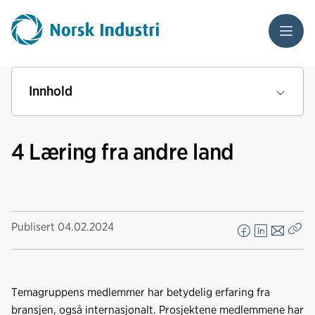
Meny
Innhold
4 Læring fra andre land
Publisert
04.02.2024
F
L
E
Kop
a
i
-
len
c
n
p
e
k
o
Temagruppens medlemmer har betydelig erfaring fra
b
e
s
bransjen, også internasjonalt. Prosjektene medlemmene har