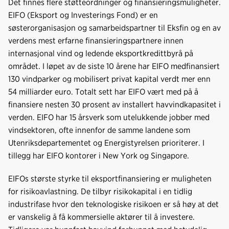
Det finnes flere støtteordninger og finansieringsmuligheter.
EIFO (Eksport og Investerings Fond) er en
søsterorganisasjon og samarbeidspartner til Eksfin og en av
verdens mest erfarne finansieringspartnere innen
internasjonal vind og ledende eksportkredittbyrå på
området. I løpet av de siste 10 årene har EIFO medfinansiert
130 vindparker og mobilisert privat kapital verdt mer enn
54 milliarder euro. Totalt sett har EIFO vært med på å
finansiere nesten 30 prosent av installert havvindkapasitet i
verden. EIFO har 15 årsverk som utelukkende jobber med
vindsektoren, ofte innenfor de samme landene som
Utenriksdepartementet og Energistyrelsen prioriterer. I
tillegg har EIFO kontorer i New York og Singapore.
EIFOs største styrke til eksportfinansiering er muligheten
for risikoavlastning. De tilbyr risikokapital i en tidlig
industrifase hvor den teknologiske risikoen er så høy at det
er vanskelig å få kommersielle aktører til å investere.