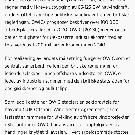
regner med vil kreve utbygging av 65-125 GW havvindkraft,
understøttet av viktige politiske handlinger fra den britiske
regjeringen. OWICs prognoser beskriver over 100 000
arbeidsplasser allerede i 2030. OWIC (2023b) mener også
det er muligheter for UK-baserte industriaktører med en
totalverdi av 1 200 milliarder kroner innen 2040.
For realisering av landets målsetning fungerer OWIC som et
sentralt samarbeid mellom den britiske regjeringen og
ledende selskaper innen offshore vindsektoren. OWIC er
ledet av industrien sammen med den britiske statsråden for
energisikkerhet og nullutslipp.
Som ledd i dette har OWIC etablert en sektoravtale for
havvind («UK Offshore Wind Sector Agreement») som
fastsetter rammene for utvikling av offshore vindprosjekter
i Storbritannia. OWIC har ansvaret for oppfølgingen av
handlinger knyttet til avtalen. Hvert arbeidsområde støttes