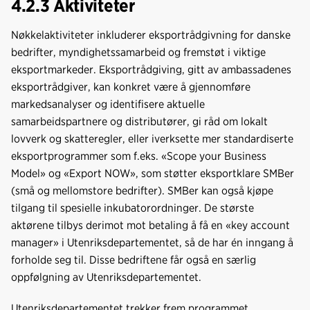
4.2.3 Aktiviteter
Nøkkelaktiviteter inkluderer eksportrådgivning for danske
bedrifter, myndighetssamarbeid og fremstøt i viktige
eksportmarkeder. Eksportrådgiving, gitt av ambassadenes
eksportrådgiver, kan konkret være å gjennomføre
markedsanalyser og identifisere aktuelle
samarbeidspartnere og distributører, gi råd om lokalt
lovverk og skatteregler, eller iverksette mer standardiserte
eksportprogrammer som f.eks. «Scope your Business
Model» og «Export NOW», som støtter eksportklare SMBer
(små og mellomstore bedrifter). SMBer kan også kjøpe
tilgang til spesielle inkubatorordninger. De største
aktørene tilbys derimot mot betaling å få en «key account
manager» i Utenriksdepartementet, så de har én inngang å
forholde seg til. Disse bedriftene får også en særlig
oppfølgning av Utenriksdepartementet.
Utenriksdepartementet trekker frem programmet