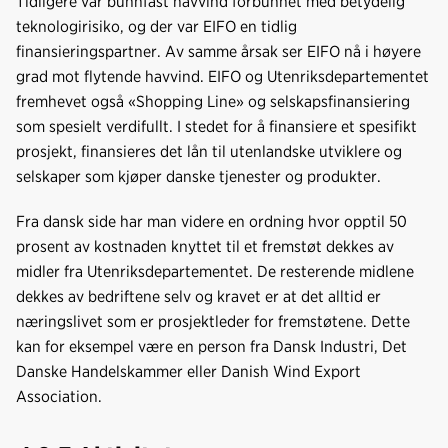
Tidligere var bunnfast havvind forbunnet med betydelig
teknologirisiko, og der var EIFO en tidlig
finansieringspartner. Av samme årsak ser EIFO nå i høyere
grad mot flytende havvind. EIFO og Utenriksdepartementet
fremhevet også «Shopping Line» og selskapsfinansiering
som spesielt verdifullt. I stedet for å finansiere et spesifikt
prosjekt, finansieres det lån til utenlandske utviklere og
selskaper som kjøper danske tjenester og produkter.
Fra dansk side har man videre en ordning hvor opptil 50
prosent av kostnaden knyttet til et fremstøt dekkes av
midler fra Utenriksdepartementet. De resterende midlene
dekkes av bedriftene selv og kravet er at det alltid er
næringslivet som er prosjektleder for fremstøtene. Dette
kan for eksempel være en person fra Dansk Industri, Det
Danske Handelskammer eller Danish Wind Export
Association.