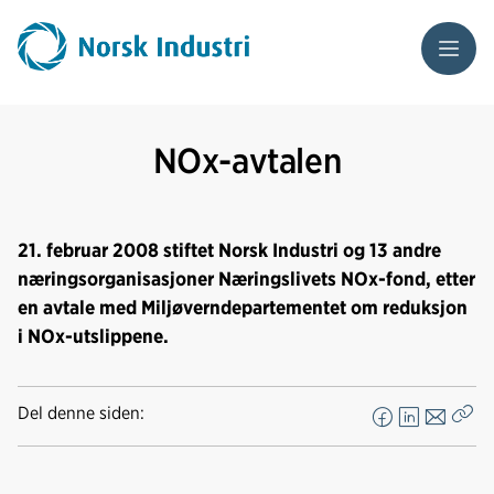
Meny
NOx-avtalen
21. februar 2008 stiftet Norsk Industri og 13 andre
næringsorganisasjoner Næringslivets NOx-fond, etter
en avtale med Miljøverndepartementet om reduksjon
i NOx-utslippene.
Del denne siden:
F
L
E
Kop
a
i
-
len
c
n
p