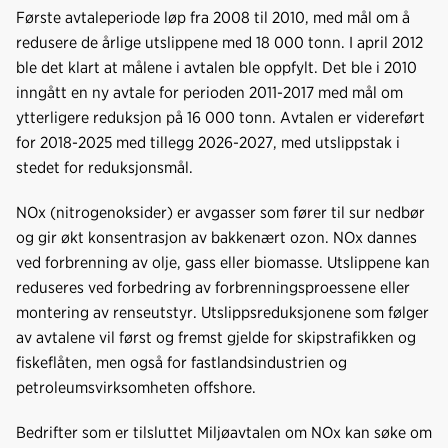
e
k
o
Første avtaleperiode løp fra 2008 til 2010, med mål om å
b
e
s
redusere de årlige utslippene med 18 000 tonn. I april 2012
o
d
t
ble det klart at målene i avtalen ble oppfylt. Det ble i 2010
o
I
inngått en ny avtale for perioden 2011-2017 med mål om
k
n
ytterligere reduksjon på 16 000 tonn. Avtalen er videreført
for 2018-2025 med tillegg 2026-2027, med utslippstak i
stedet for reduksjonsmål.
NOx (nitrogenoksider) er avgasser som fører til sur nedbør
og gir økt konsentrasjon av bakkenært ozon. NOx dannes
ved forbrenning av olje, gass eller biomasse. Utslippene kan
reduseres ved forbedring av forbrenningsproessene eller
montering av renseutstyr. Utslippsreduksjonene som følger
av avtalene vil først og fremst gjelde for skipstrafikken og
fiskeflåten, men også for fastlandsindustrien og
petroleumsvirksomheten offshore.
Bedrifter som er tilsluttet Miljøavtalen om NOx kan søke om