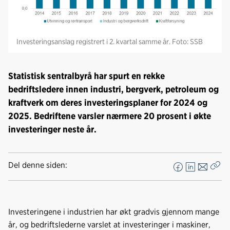
Investeringsanslag registrert i 2. kvartal samme år. Foto: SSB
Statistisk sentralbyrå har spurt en rekke
bedriftsledere innen industri, bergverk, petroleum og
kraftverk om deres investeringsplaner for 2024 og
2025. Bedriftene varsler nærmere 20 prosent i økte
investeringer neste år.
Del denne siden:
F
L
E
Kop
a
i
-
len
c
n
p
e
k
o
Investeringene i industrien har økt gradvis gjennom mange
b
e
s
år, og bedriftslederne varslet at investeringer i maskiner,