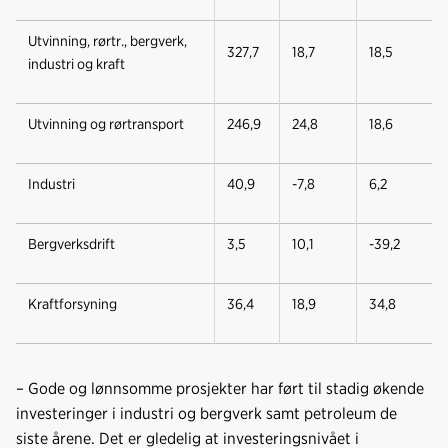
Utvinning, rørtr., bergverk,
327,7
18,7
18,5
industri og kraft
Utvinning og rørtransport
246,9
24,8
18,6
Industri
40,9
-7,8
6,2
Bergverksdrift
3,5
10,1
-39,2
Kraftforsyning
36,4
18,9
34,8
– Gode og lønnsomme prosjekter har ført til stadig økende
investeringer i industri og bergverk samt petroleum de
siste årene. Det er gledelig at investeringsnivået i