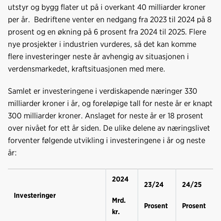
o
d
t
utstyr og bygg flater ut på i overkant 40 milliarder kroner
o
I
per år. Bedriftene venter en nedgang fra 2023 til 2024 på 8
k
n
prosent og en økning på 6 prosent fra 2024 til 2025. Flere
nye prosjekter i industrien vurderes, så det kan komme
flere investeringer neste år avhengig av situasjonen i
verdensmarkedet, kraftsituasjonen med mere.
Samlet er investeringene i verdiskapende næringer 330
milliarder kroner i år, og foreløpige tall for neste år er knapt
300 milliarder kroner. Anslaget for neste år er 18 prosent
over nivået for ett år siden. De ulike delene av næringslivet
forventer følgende utvikling i investeringene i år og neste
år:
2024
23/24
24/25
Investeringer
Mrd.
Prosent
Prosent
kr.