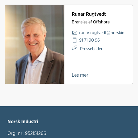
Runar Rugtvedt
Bransjesjef Offshore
runar.rugtvedt@norskindustri.no
91 71 90 96
Pressebilder
Les mer
Norsk Industri
Org. nr. 952151266