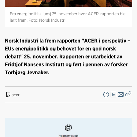
Fra energipolitisk lunsj 25. november hvor ACER-rapporten ble
lagt frem. Foto: Norsk Industri.
Norsk Industri la frem rapporten "ACER i perspektiv –
EUs energipolitikk og behovet for en god norsk
debatt" 25. november. Rapporten er utarbeidet av
Fridtjof Nansens Institutt og ført i pennen av forsker
Torbjørg Jevnaker.
acer
F
L
E
Kop
a
i
-
len
c
n
p
e
k
o
b
e
s
o
d
t