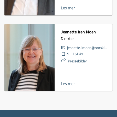
Les mer
Jeanette Iren Moen
Direktør
jeanette.i.moen@norskindustri.no
91 11 61 49
Pressebilder
Les mer