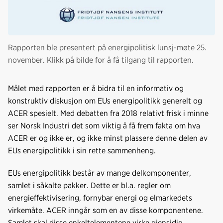
Rapporten ble presentert på energipolitisk lunsj-møte 25.
november. Klikk på bilde for å få tilgang til rapporten.
Målet med rapporten er å bidra til en informativ og
konstruktiv diskusjon om EUs energipolitikk generelt og
ACER spesielt. Med debatten fra 2018 relativt frisk i minne
ser Norsk Industri det som viktig å få frem fakta om hva
ACER er og ikke er, og ikke minst plassere denne delen av
EUs energipolitikk i sin rette sammenheng.
EUs energipolitikk består av mange delkomponenter,
samlet i såkalte pakker. Dette er bl.a. regler om
energieffektivisering, fornybar energi og elmarkedets
virkemåte. ACER inngår som en av disse komponentene.
Samlet skal disse enkeltelementene virke gjensidig