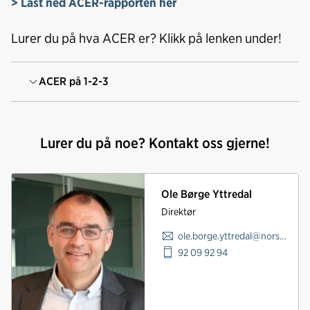
> Last ned ACER-rapporten her
Lurer du på hva ACER er? Klikk på lenken under!
ACER på 1-2-3
Lurer du på noe? Kontakt oss gjerne!
Ole Børge Yttredal
Direktør
ole.borge.yttredal@norskindustri.no
92 09 92 94