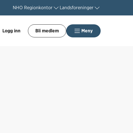
NHO
Regionkontor
Landsforeninger
Logg inn
Bli medlem
Meny