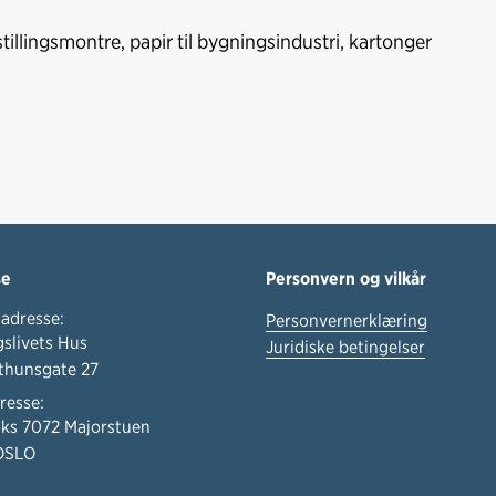
c
n
p
e
k
o
illingsmontre, papir til bygningsindustri, kartonger
b
e
s
o
d
t
o
I
k
n
se
Personvern og vilkår
adresse:
Personvernerklæring
slivets Hus
Juridiske betingelser
thunsgate 27
resse:
ks 7072 Majorstuen
OSLO