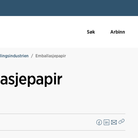
Søk
Arbinn
lingsindustrien
Emballasjepapir
asjepapir
F
L
E
Kopier
a
i
-
lenke