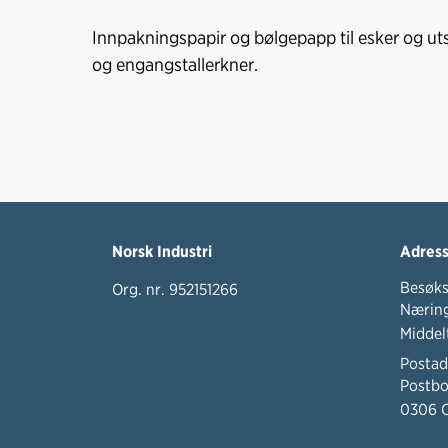
Innpakningspapir og bølgepapp til esker og utst
og engangstallerkner.
Norsk Industri
Adres
Besøks
Org. nr. 952151266
Næring
Middel
Postad
Postbo
0306 