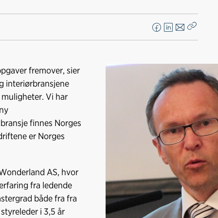
F
L
E
Kopier
a
i
-
lenke
c
n
p
e
k
o
oppgaver fremover, sier
b
e
s
g interiørbransjene
o
d
t
 muligheter. Vi har
o
I
 ny
k
n
r bransje finnes Norges
riftene er Norges
i Wonderland AS, hvor
 erfaring fra ledende
astergrad både fra fra
tyreleder i 3,5 år