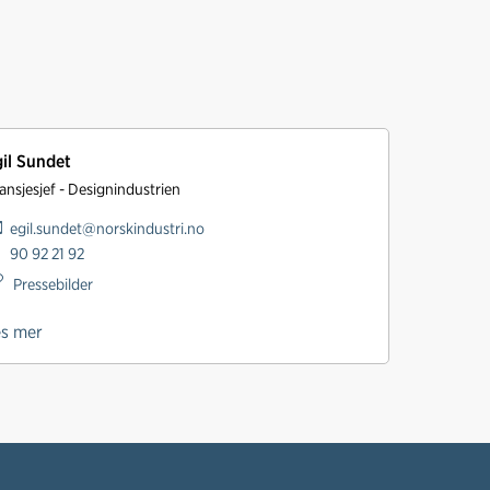
il Sundet
ansjesjef - Designindustrien
egil.sundet@norskindustri.no
90 92 21 92
Pressebilder
es mer