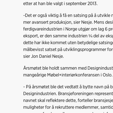
etter at han ble valgt i september 2013.
-Det er også viktig å få en satsing på å utvikle
mer avansert produksjon, sier Nesje. Mens des
ferdigvareindustrien i Norge utgjør om lag 6 p
eksport, er den samme industrien ¼ del av eks
dette har ikke kommet uten betydelige satsing
målbevisst satset på utviklingsprogrammer for 
sier Jon Daniel Nesje.
Årsmøtet ble holdt sammen med Designindustr
mangeårige Møbel+interiørkonferansen i Oslo.
- På årsmøtet ble det vedtatt å bytte navn på b
Designindustrien. Bransjeforeningen represen
navnet skal reflektere dette, forteller bransjes
muligheter for å rekruttere medlemmer, samtid