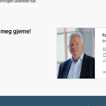
ningen allerede har.
 meg gjerne!
Eg
Br
L