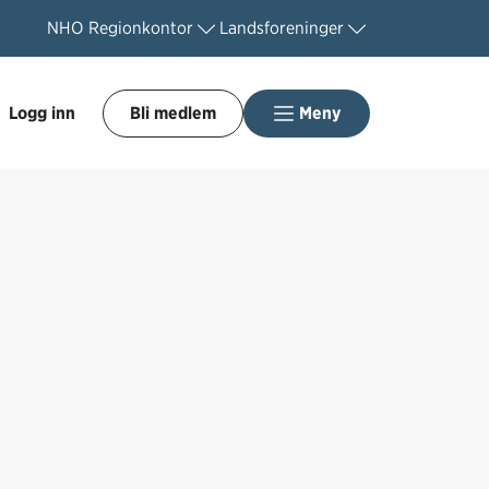
NHO
Regionkontor
Landsforeninger
Logg inn
Bli medlem
Meny