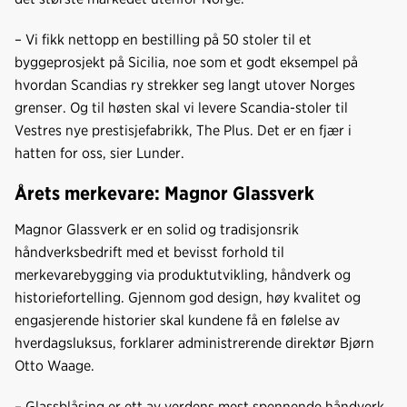
– Vi fikk nettopp en bestilling på 50 stoler til et
byggeprosjekt på Sicilia, noe som et godt eksempel på
hvordan Scandias ry strekker seg langt utover Norges
grenser. Og til høsten skal vi levere Scandia-stoler til
Vestres nye prestisjefabrikk, The Plus. Det er en fjær i
hatten for oss, sier Lunder.
Årets merkevare: Magnor Glassverk
Magnor Glassverk er en solid og tradisjonsrik
håndverksbedrift med et bevisst forhold til
merkevarebygging via produktutvikling, håndverk og
historiefortelling. Gjennom god design, høy kvalitet og
engasjerende historier skal kundene få en følelse av
hverdagsluksus, forklarer administrerende direktør Bjørn
Otto Waage.
– Glassblåsing er ett av verdens mest spennende håndverk,