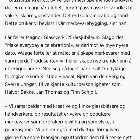
det er ren magi når glohet, ildrød glassmasse forvandles til
vakre, isklare gjenstander. Det er trolldom av ild og sand.
Dette bruker vi bevisst i vår merkevarebygging, sier han.
I år feirer Magnor Glassverk 125-årsjubileum. Slagordet,
“Make everyday a celebration!», er derimot av mye nyere
dato. Waage forteller at målet er å skape merkevarer med
varig verdi. Produsenten vil heller skape nye trender enn å
etterligne andre. Med seg på laget har de alt fra dyktige
formgivere som Kristine Bjaadal, Bjørn van den Berg og
Sverre Uhnger, til velkjente kulturpersonligheter som
Halvor Bakke, Jan Thomas og Finn Schjøll.
– Vi samarbeider med kreative og flinke glassblåsere og
håndverkere, og resultatet er vakre og populære
merkevarer som forbrukerne vil ha og som elskes i
generasjoner. Vi jobber også med dyktige formgivere,
gjerne fra andre bransjer, og utfordrer dem til å tenke nytt