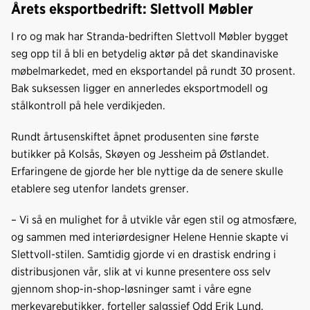
k
n
Årets eksportbedrift: Slettvoll Møbler
I ro og mak har Stranda-bedriften Slettvoll Møbler bygget
seg opp til å bli en betydelig aktør på det skandinaviske
møbelmarkedet, med en eksportandel på rundt 30 prosent.
Bak suksessen ligger en annerledes eksportmodell og
stålkontroll på hele verdikjeden.
Rundt årtusenskiftet åpnet produsenten sine første
butikker på Kolsås, Skøyen og Jessheim på Østlandet.
Erfaringene de gjorde her ble nyttige da de senere skulle
etablere seg utenfor landets grenser.
– Vi så en mulighet for å utvikle vår egen stil og atmosfære,
og sammen med interiørdesigner Helene Hennie skapte vi
Slettvoll-stilen. Samtidig gjorde vi en drastisk endring i
distribusjonen vår, slik at vi kunne presentere oss selv
gjennom shop-in-shop-løsninger samt i våre egne
merkevarebutikker, forteller salgssjef Odd Erik Lund.