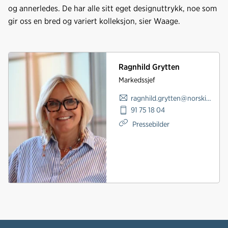
og annerledes. De har alle sitt eget designuttrykk, noe som
gir oss en bred og variert kolleksjon, sier Waage.
Ragnhild Grytten
Markedssjef
ragnhild.grytten@norskindustri.no
91 75 18 04
Pressebilder