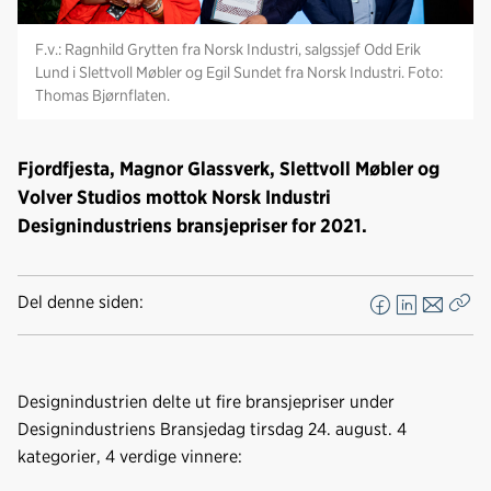
F.v.: Ragnhild Grytten fra Norsk Industri, salgssjef Odd Erik
Lund i Slettvoll Møbler og Egil Sundet fra Norsk Industri. Foto:
Thomas Bjørnflaten.
Fjordfjesta, Magnor Glassverk, Slettvoll Møbler og
Volver Studios mottok Norsk Industri
Designindustriens bransjepriser for 2021.
Del denne siden:
F
L
E
Kop
a
i
-
len
c
n
p
e
k
o
Designindustrien delte ut fire bransjepriser under
b
e
s
Designindustriens Bransjedag tirsdag 24. august. 4
o
d
t
kategorier, 4 verdige vinnere:
o
I