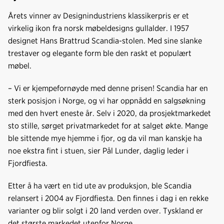
Årets vinner av Designindustriens klassikerpris er et
virkelig ikon fra norsk møbeldesigns gullalder. I 1957
designet Hans Brattrud Scandia-stolen. Med sine slanke
trestaver og elegante form ble den raskt et populært
møbel.
– Vi er kjempefornøyde med denne prisen! Scandia har en
sterk posisjon i Norge, og vi har oppnådd en salgsøkning
med den hvert eneste år. Selv i 2020, da prosjektmarkedet
sto stille, sørget privatmarkedet for at salget økte. Mange
ble sittende mye hjemme i fjor, og da vil man kanskje ha
noe ekstra fint i stuen, sier Pål Lunder, daglig leder i
Fjordfiesta.
Etter å ha vært en tid ute av produksjon, ble Scandia
relansert i 2004 av Fjordfiesta. Den finnes i dag i en rekke
varianter og blir solgt i 20 land verden over. Tyskland er
det største markedet utenfor Norge.