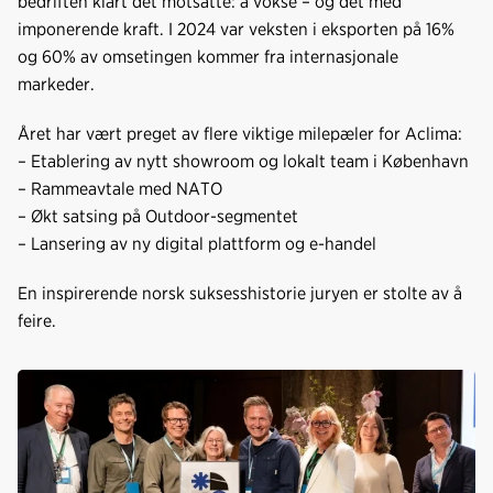
bedriften klart det motsatte: å vokse – og det med
imponerende kraft. I 2024 var veksten i eksporten på 16%
og 60% av omsetingen kommer fra internasjonale
markeder.
Året har vært preget av flere viktige milepæler for Aclima:
– Etablering av nytt showroom og lokalt team i København
– Rammeavtale med NATO
– Økt satsing på Outdoor-segmentet
– Lansering av ny digital plattform og e-handel
En inspirerende norsk suksesshistorie juryen er stolte av å
feire.