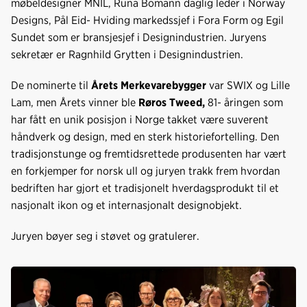
møbeldesigner MNIL, Runa Bomann daglig leder i Norway
Designs, Pål Eid- Hviding markedssjef i Fora Form og Egil
Sundet som er bransjesjef i Designindustrien. Juryens
sekretær er Ragnhild Grytten i Designindustrien.
De nominerte til
Årets Merkevarebygger
var SWIX og Lille
Lam, men Årets vinner ble
Røros Tweed,
81- åringen som
har fått en unik posisjon i Norge takket være suverent
håndverk og design, med en sterk historiefortelling. Den
tradisjonstunge og fremtidsrettede produsenten har vært
en forkjemper for norsk ull og juryen trakk frem hvordan
bedriften har gjort et tradisjonelt hverdagsprodukt til et
nasjonalt ikon og et internasjonalt designobjekt.
Juryen bøyer seg i støvet og gratulerer.