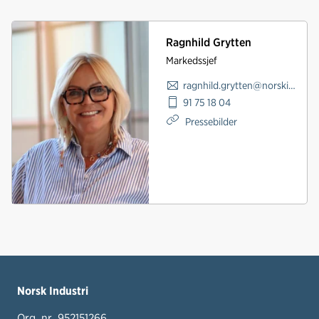
Ragnhild Grytten
Markedssjef
ragnhild.grytten@norskindustri.no
91 75 18 04
Pressebilder
Norsk Industri
Org. nr. 952151266