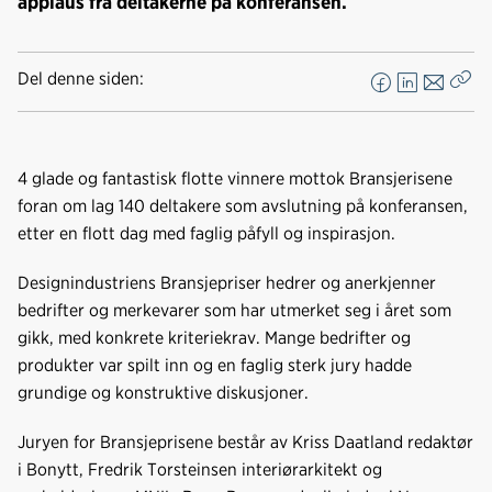
applaus fra deltakerne på konferansen.
Del denne siden:
F
L
E
Kop
a
i
-
len
c
n
p
e
k
o
4 glade og fantastisk flotte vinnere mottok Bransjerisene
b
e
s
foran om lag 140 deltakere som avslutning på konferansen,
o
d
t
etter en flott dag med faglig påfyll og inspirasjon.
o
I
k
n
Designindustriens Bransjepriser hedrer og anerkjenner
bedrifter og merkevarer som har utmerket seg i året som
gikk, med konkrete kriteriekrav. Mange bedrifter og
produkter var spilt inn og en faglig sterk jury hadde
grundige og konstruktive diskusjoner.
Juryen for Bransjeprisene består av Kriss Daatland redaktør
i Bonytt, Fredrik Torsteinsen interiørarkitekt og