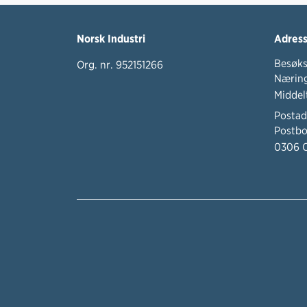
Norsk Industri
Adres
Besøks
Org. nr. 952151266
Næring
Middel
Postad
Postbo
0306 