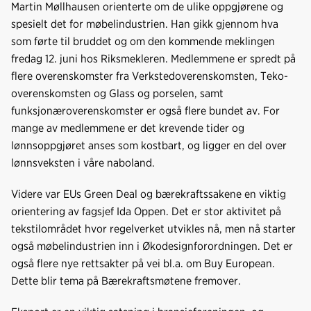
o
d
t
Martin Møllhausen orienterte om de ulike oppgjørene og
o
I
spesielt det for møbelindustrien. Han gikk gjennom hva
k
n
som førte til bruddet og om den kommende meklingen
fredag 12. juni hos Riksmekleren. Medlemmene er spredt på
flere overenskomster fra Verkstedoverenskomsten, Teko-
overenskomsten og Glass og porselen, samt
funksjonæroverenskomster er også flere bundet av. For
mange av medlemmene er det krevende tider og
lønnsoppgjøret anses som kostbart, og ligger en del over
lønnsveksten i våre naboland.
Videre var EUs Green Deal og bærekraftssakene en viktig
orientering av fagsjef Ida Oppen. Det er stor aktivitet på
tekstilområdet hvor regelverket utvikles nå, men nå starter
også møbelindustrien inn i Økodesignforordningen. Det er
også flere nye rettsakter på vei bl.a. om Buy European.
Dette blir tema på Bærekraftsmøtene fremover.