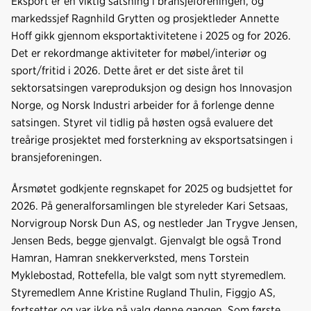
Eksport er en viktig satsning i bransjeforeningen, og
markedssjef Ragnhild Grytten og prosjektleder Annette
Hoff gikk gjennom eksportaktivitetene i 2025 og for 2026.
Det er rekordmange aktiviteter for møbel/interiør og
sport/fritid i 2026. Dette året er det siste året til
sektorsatsingen vareproduksjon og design hos Innovasjon
Norge, og Norsk Industri arbeider for å forlenge denne
satsingen. Styret vil tidlig på høsten også evaluere det
treårige prosjektet med forsterkning av eksportsatsingen i
bransjeforeningen.
Årsmøtet godkjente regnskapet for 2025 og budsjettet for
2026. På generalforsamlingen ble styreleder Kari Setsaas,
Norvigroup Norsk Dun AS, og nestleder Jan Trygve Jensen,
Jensen Beds, begge gjenvalgt. Gjenvalgt ble også Trond
Hamran, Hamran snekkerverksted, mens Torstein
Myklebostad, Rottefella, ble valgt som nytt styremedlem.
Styremedlem Anne Kristine Rugland Thulin, Figgjo AS,
fortsetter og var ikke på valg denne gangen. Som første