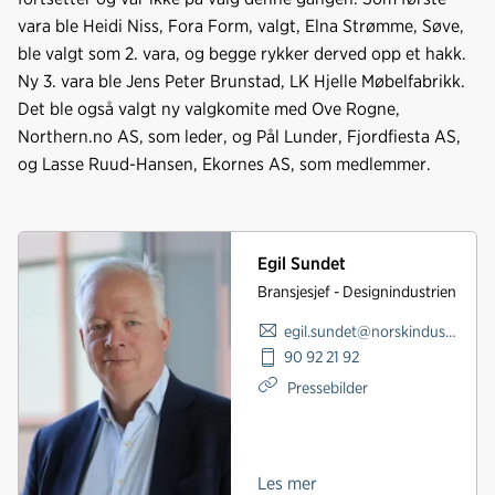
vara ble Heidi Niss, Fora Form, valgt, Elna Strømme, Søve,
ble valgt som 2. vara, og begge rykker derved opp et hakk.
Ny 3. vara ble Jens Peter Brunstad, LK Hjelle Møbelfabrikk.
Det ble også valgt ny valgkomite med Ove Rogne,
Northern.no AS, som leder, og Pål Lunder, Fjordfiesta AS,
og Lasse Ruud-Hansen, Ekornes AS, som medlemmer.
Egil Sundet
Bransjesjef - Designindustrien
egil.sundet@norskindustri.no
90 92 21 92
Pressebilder
Les mer