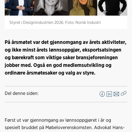
Styret i Designindustrien 2026. Foto: Norsk Industri
På årsmøtet var det gjennomgang av årets aktiviteter,
og ikke minst årets lønnsoppgjør, eksportsatsingen
og bærekraft som viktige saker bransjeforeningen
jobber med. Også en god medlemsutvikling og
ordinære årsmøtesaker og valg av styre.
Del denne siden:
F
L
E
Kop
a
i
-
len
c
n
p
e
k
o
Først ut var gjennomgang av lønnsoppgjøret i år og
b
e
s
spesielt bruddet på Møbeloverenskomsten. Advokat Hans-