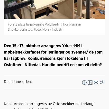
Første plass Inga Pernille Vold lærling hos Hamran
Snekkerverksted. Foto: Norsk Industri
Den 15.-17. oktober arrangeres Yrkes-NM i
møbelsnekkerfaget for lærlinger og svenner/ de som
har fagbrev. Konkurransens kjer i lokalene til
Oslofinér i Nittedal. Har din bedrift en som vil delta?
Del denne siden:
F
L
E
Kop
a
i
-
len
c
n
p
e
k
o
Konkurransen arrangeres av Oslo snekkermesterlaug i
b
e
s