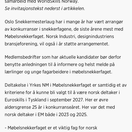
samarbeid med WorldSkills Norway.
o
d
t
Se invitasjonstekst nederst i artikkelen.
o
I
k
n
Oslo Snekkermesterlaug har i mange år har vært arrangør
av konkurranser i snekkerfagene, de siste årene mest med
Møbelsnekkerfaget. Norsk Industri, designindustriens
bransjeforening, vil også i år støtte arrangementet.
Medlemsbedrifter som har aktuelle kandidater bør derfor
benytte anledningen til å informere og helst melde på
lærlinger og unge fagarbeidere i møbelsnekkerfaget.
Deltakelse i Yrkes NM i Møbelsnekkerfaget er samtidig et av
kriteriene for å kunne bli valgt til å være norsk deltaker i
Euroskills i Tyskland i september 2027. Her er øvre
aldersgrense 25 år i konkurranseåret. Her var det med
norsk deltaker i EM både i 2023 og 2025.
- Møbelsnekkerfaget er et viktig fag for norsk