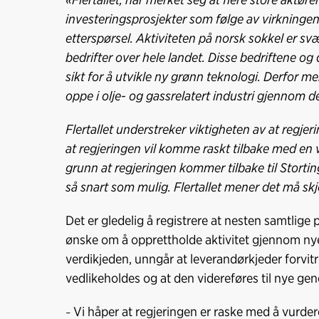
investeringsprosjekter som følge av virkningen
etterspørsel. Aktiviteten på norsk sokkel er sv
bedrifter over hele landet. Disse bedriftene o
sikt for å utvikle ny grønn teknologi. Derfor me
oppe i olje- og gassrelatert industri gjennom d
Flertallet understreker viktigheten av at regjer
at regjeringen vil komme raskt tilbake med en v
grunn at regjeringen kommer tilbake til Stort
så snart som mulig. Flertallet mener det må skj
Det er gledelig å registrere at nesten samtlige 
ønske om å opprettholde aktivitet gjennom nye pr
verdikjeden, unngår at leverandørkjeder forvit
vedlikeholdes og at den videreføres til nye gen
Vi håper at regjeringen er raske med å vurdere 
–