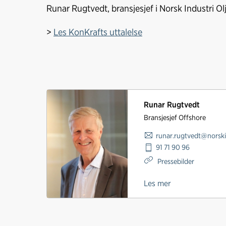
Runar Rugtvedt, bransjesjef i Norsk Industri Ol
>
Les KonKrafts uttalelse
Runar Rugtvedt
Bransjesjef Offshore
runar.rugtvedt@norski
91 71 90 96
Pressebilder
Les mer