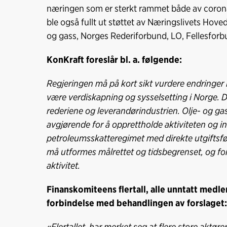
næringen som er sterkt rammet både av corona 
ble også fullt ut støttet av Næringslivets Hov
og gass, Norges Rederiforbund, LO, Fellesforbu
KonKraft foreslår bl. a. følgende:
Regjeringen må på kort sikt vurdere endringe
være verdiskapning og sysselsetting i Norge. D
rederiene og leverandørindustrien. Olje- og ga
avgjørende for å opprettholde aktiviteten og in
petroleumsskatteregimet med direkte utgiftsfør
må utformes målrettet og tidsbegrenset, og fo
aktivitet.
Finanskomiteens flertall, alle unntatt medl
forbindelse med behandlingen av forslaget:
«Flertallet, har merket seg at flere store aktøre