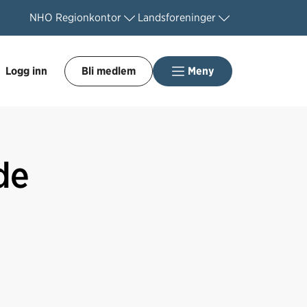
NHO
Regionkontor
Landsforeninger
Logg inn
Bli medlem
Meny
de