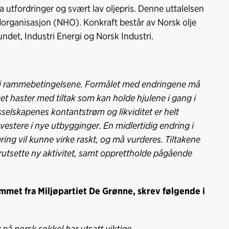
utfordringer og svært lav oljepris. Denne uttalelsen
edorganisasjon (NHO). Konkraft består av Norsk olje
ndet, Industri Energi og Norsk Industri.
r i rammebetingelsene. Formålet med endringene må
et haster med tiltak som kan holde hjulene i gang i
sselskapenes kontantstrøm og likviditet er helt
vestere i nye utbygginger. En midlertidig endring i
ing vil kunne virke raskt, og må vurderes. Tiltakene
rutsette ny aktivitet, samt opprettholde pågående
emmet fra Miljøpartiet De Grønne, skrev følgende i
r på norsk sokkel har utsatt viktige