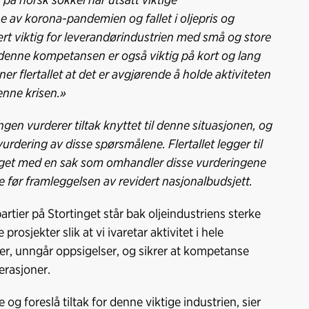
e av korona-pandemien og fallet i oljepris og
ært viktig for leverandørindustrien med små og store
g denne kompetansen er også viktig på kort og lang
ner flertallet at det er avgjørende å holde aktiviteten
enne krisen.»
ingen vurderer tiltak knyttet til denne situasjonen, og
urdering av disse spørsmålene. Flertallet legger til
inget med en sak som omhandler disse vurderingene
e før framleggelsen av revidert nasjonalbudsjett.
partier på Stortinget står bak oljeindustriens sterke
osjekter slik at vi ivaretar aktivitet i hele
rer, unngår oppsigelser, og sikrer at kompetanse
erasjoner.
og foreslå tiltak for denne viktige industrien, sier