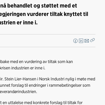
 nå behandlet og støttet med et
regjeringen vurderer tiltak knyttet til
trien er inne i.
F
L
E
Kopier
a
i
-
lenke
c
n
p
e
k
o
lbake med en vurdering av tiltak som kan
b
e
s
risen industrien er inne i.
o
d
t
o
I
. Stein Lier-Hansen i Norsk Industri nylig i møte med
k
n
unnet forslag til endringer i rammebetingelser som
leverandørindustrien.
n uttalelse med konkrete forslag til tiltak for