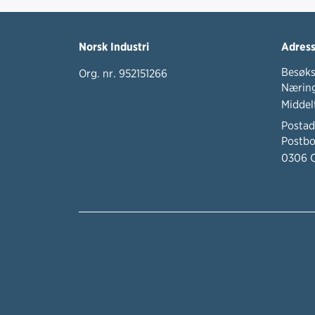
Norsk Industri
Adres
Besøks
Org. nr. 952151266
Næring
Middel
Postad
Postbo
0306 