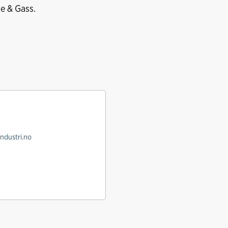
je & Gass.
ndustri.no