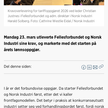
Kravoverlevering for tariffoppgjøret 2026 ved leder Christian
Justnes i Fellesforbundet og adm. direktør i Norsk Industri
Harald Solberg. Foto: Cathrine Westlie Eidal / Norsk Industri
Mandag 23. mars utleverte Fellesforbundet og Norsk
Industri sine krav, og markerte med det starten på
årets lønnsoppgjør.
Del denne siden:
F
L
E
Kop
a
i
-
len
c
n
p
e
k
o
I år er det forbundsvise oppgjør. Da starter Fellesforbundet
b
e
s
og Norsk Industri først, etter det vi kaller
o
d
t
frontfagsmodellen. Det betyr i praksis at konkurranseutsatt
o
I
industri setter seg ved forhandlingsbordet først, fordi norsk