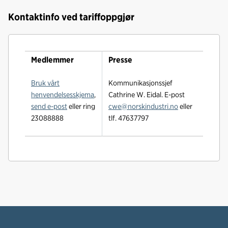
Kontaktinfo ved tariffoppgjør
Medlemmer
Presse
Bruk vårt
Kommunikasjonssjef
henvendelsesskjema
,
Cathrine W. Eidal. E-post
send e-post
eller ring
cwe@norskindustri.no
eller
23088888
tlf. 47637797