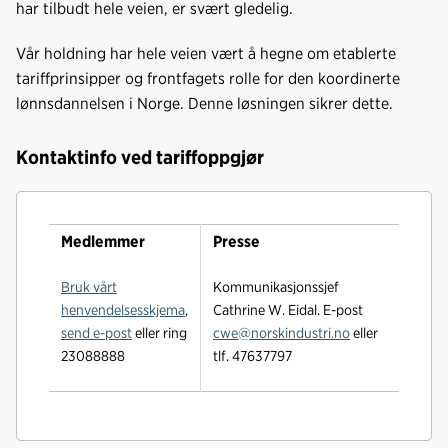
har tilbudt hele veien, er svært gledelig.
Vår holdning har hele veien vært å hegne om etablerte
tariffprinsipper og frontfagets rolle for den koordinerte
lønnsdannelsen i Norge. Denne løsningen sikrer dette.
Kontaktinfo ved tariffoppgjør
Medlemmer
Presse
Bruk vårt
Kommunikasjonssjef
henvendelsesskjema
,
Cathrine W. Eidal. E-post
send e-post
eller ring
cwe@norskindustri.no
eller
23088888
tlf. 47637797