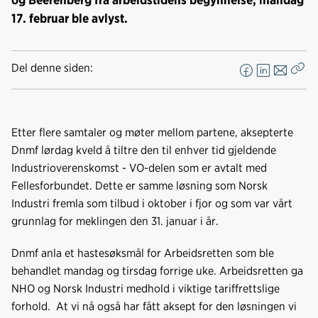
17. februar ble avlyst.
Del denne siden:
F
L
E
Kop
a
i
-
len
c
n
p
e
k
o
Etter flere samtaler og møter mellom partene, aksepterte
b
e
s
Dnmf lørdag kveld å tiltre den til enhver tid gjeldende
o
d
t
Industrioverenskomst - VO-delen som er avtalt med
o
I
Fellesforbundet. Dette er samme løsning som Norsk
k
n
Industri fremla som tilbud i oktober i fjor og som var vårt
grunnlag for meklingen den 31. januar i år.
Dnmf anla et hastesøksmål for Arbeidsretten som ble
behandlet mandag og tirsdag forrige uke. Arbeidsretten ga
NHO og Norsk Industri medhold i viktige tariffrettslige
forhold. At vi nå også har fått aksept for den løsningen vi