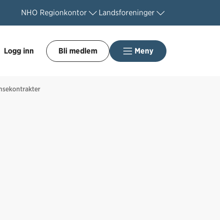
NHO
Regionkontor
Landsforeninger
Logg inn
Bli medlem
Meny
ansekontrakter