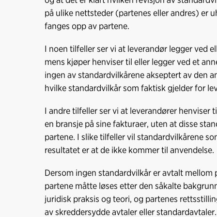
på ulike nettsteder (partenes eller andres) er u
fanges opp av partene.
I noen tilfeller ser vi at leverandør legger ved ell
mens kjøper henviser til eller legger ved et annet
ingen av standardvilkårene akseptert av den an
hvilke standardvilkår som faktisk gjelder for le
I andre tilfeller ser vi at leverandører henviser 
en bransje på sine fakturaer, uten at disse sta
partene. I slike tilfeller vil standardvilkårene
resultatet er at de ikke kommer til anvendelse.
Dersom ingen standardvilkår er avtalt mellom p
partene måtte løses etter den såkalte bakgrunns
juridisk praksis og teori, og partenes rettsstillin
av skreddersydde avtaler eller standardavtaler. 