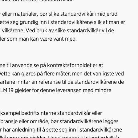
eller materialer, bør slike standardvilkår imidlertid
ette seg grundig inn i standardvilkårene slik at man er
 vilkårene. Ved bruk av slike standardvilkår vil de
egler som man kan være vant med.
me til anvendelse på kontraktsforholdet er at
Dette kan gjøres på flere måter, men det vanligste ved
partene inntar en referanse til de standardvilkårene de
«NLM 19 gjelder for denne leveransen med mindre
ksempel bedriftsinterne standardvilkår eller
bransje eller område, bør standardvilkårene legges
 har anledning til å sette seg inn i standardvilkårene
ilkårene som gjelder. Henvisninger til standardvilkår