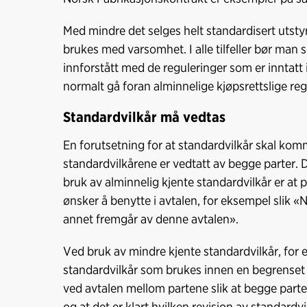
Med mindre det selges helt standardisert utstyr 
brukes med varsomhet. I alle tilfeller bør man s
innforstått med de reguleringer som er inntatt i
normalt gå foran alminnelige kjøpsrettslige r
Standardvilkår må vedtas
En forutsetning for at standardvilkår skal kom
standardvilkårene er vedtatt av begge parter. 
bruk av alminnelig kjente standardvilkår er at 
ønsker å benytte i avtalen, for eksempel slik 
annet fremgår av denne avtalen».
Ved bruk av mindre kjente standardvilkår, for e
standardvilkår som brukes innen en begrenset 
ved avtalen mellom partene slik at begge parter
og at det er klart hvilken revisjon av standardv