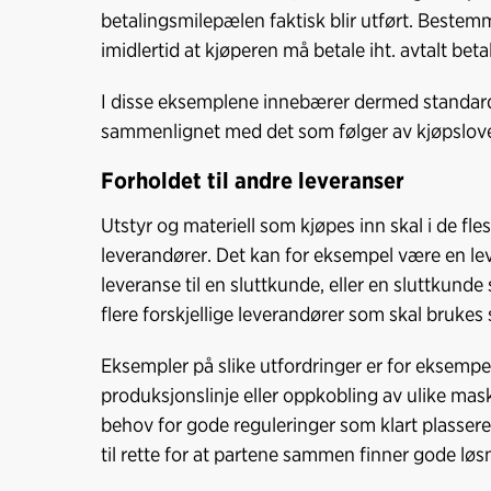
betalingsmilepælen faktisk blir utført. Bestem
imidlertid at kjøperen må betale iht. avtalt beta
I disse eksemplene innebærer dermed standard
sammenlignet med det som følger av kjøpslov
Forholdet til andre leveranser
Utstyr og materiell som kjøpes inn skal i de fl
leverandører. Det kan for eksempel være en le
leveranse til en sluttkunde, eller en sluttkunde
flere forskjellige leverandører som skal bruke
Eksempler på slike utfordringer er for eksemp
produksjonslinje eller oppkobling av ulike maskin
behov for gode reguleringer som klart plassere
til rette for at partene sammen finner gode løs