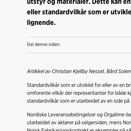
utstyr og materialer. Dette kan e
eller standardvilkår som er utvikl
lignende.
Del denne siden:
Artikkel av Christian Kjellby Nesset, Bård Sole
Standardvilkår som er utviklet for eller av en b
omforente vilkår der representanter for både k
standardvilkår som er utarbeidet av en side p
Nordiske Leveransebetingelser og Orgalime-be
utarbeidet av aktører på selgersiden, mens N
Norsk Fabrikasjonskontrakt er eksempler på så