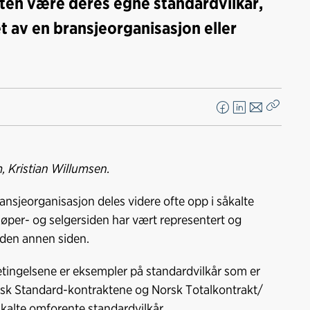
nten være deres egne standardvilkår,
et av en bransjeorganisasjon eller
F
L
E
Kopier
a
i
-
lenke
c
n
p
e
k
o
m, Kristian Willumsen.
b
e
s
o
d
t
ransjeorganisasjon deles videre ofte opp i såkalte
o
I
jøper- og selgersiden har vært representert og
k
n
å den annen siden.
tingelsene er eksempler på standardvilkår som er
orsk Standard-kontraktene og Norsk Totalkontrakt/
kalte omforente standardvilkår.