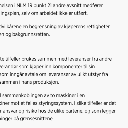
melsen i NLM 19 punkt 21 andre avsnitt medfører
lingsplan, selv om arbeidet ikke er utført.
vilkårene en begrensning av kjøperens rettigheter
en og bakgrunnsretten.
este tilfeller brukes sammen med leveranser fra andre
verandør som kjøper inn komponenter til sin
 som inngår avtale om leveranser av ulikt utstyr fra
s sammen i hans produksjon.
el sammenkoblingen av to maskiner i en
er mot et felles styringssystem. I slike tilfeller er det
r ansvar og risiko hos de ulike partene, og som legger
ninger på grensesnittene.