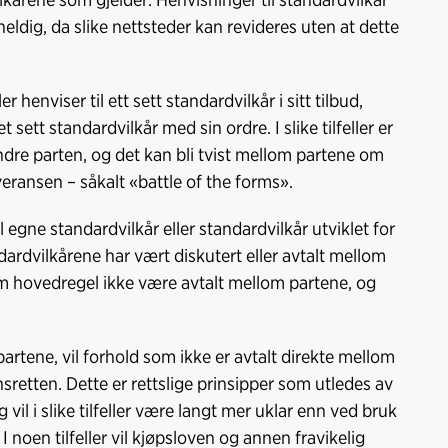
heldig, da slike nettsteder kan revideres uten at dette
er henviser til ett sett standardvilkår i sitt tilbud,
 sett standardvilkår med sin ordre. I slike tilfeller er
dre parten, og det kan bli tvist mellom partene om
veransen – såkalt «battle of the forms».
til egne standardvilkår eller standardvilkår utviklet for
ndardvilkårene har vært diskutert eller avtalt mellom
 som hovedregel ikke være avtalt mellom partene, og
artene, vil forhold som ikke er avtalt direkte mellom
retten. Dette er rettslige prinsipper som utledes av
g vil i slike tilfeller være langt mer uklar enn ved bruk
I noen tilfeller vil kjøpsloven og annen fravikelig