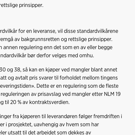
ttslige prinsipper.
dvilkår for en leveranse, vil disse standardvilkårene
remgå av bakgrunnsretten og rettslige prinsipper.
n annen regulering enn det som en av eller begge
tandardvilkår bør derfor velges med omhu.
30 og 38, så kan en kjøper ved mangler blant annet
tt og avtalt pris svarer til forholdet mellom tingens
everingstiden». Dette er en regulering som de fleste
e reguleringen av prisavslag ved mangler etter NLM 19
lag til 20 % av kontraktsverdien.
inger fra kjøperen til leverandøren følger fremdriften i
ser i prosjektet, uavhengig av hvem som har
ler utsatt til det arbeidet som dekkes av