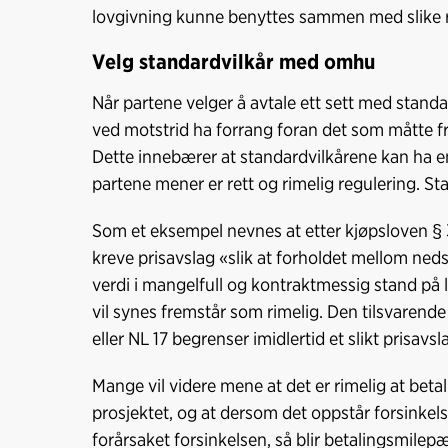
lovgivning kunne benyttes sammen med slike re
Velg standardvilkår med omhu
Når partene velger å avtale ett sett med standar
ved motstrid ha forrang foran det som måtte f
Dette innebærer at standardvilkårene kan ha e
partene mener er rett og rimelig regulering. S
Som et eksempel nevnes at etter kjøpsloven § 
kreve prisavslag «slik at forholdet mellom nedsa
verdi i mangelfull og kontraktmessig stand på l
vil synes fremstår som rimelig. Den tilsvarend
eller NL 17 begrenser imidlertid et slikt prisavs
Mange vil videre mene at det er rimelig at betal
prosjektet, og at dersom det oppstår forsinkel
forårsaket forsinkelsen, så blir betalingsmilepæ