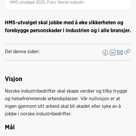
HMS-utvalget 2025. Foto: Norsk Industri
HMS-utvalget skal jobbe med å øke sikkerheten og
forebygge personskader i industrien og i alle bransjer.
Del denne siden:
F
L
E
Kop
a
i
-
len
c
n
p
e
k
o
Visjon
b
e
s
Norske industribedrifter skal skape verdier og tilby trygge
o
d
t
og helsefremmende arbeidsplasser. Vår nullvisjon er at
o
I
ingen gjennom sitt arbeid skal bli skadet eller syke av å
k
n
jobbe i norske industribedrifter.
Mål