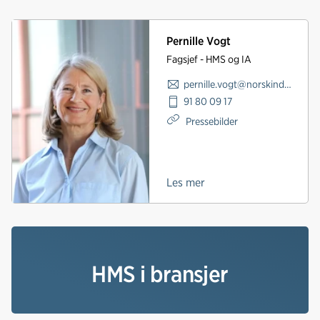
Pernille Vogt
Fagsjef - HMS og IA
pernille.vogt@norskindustri.no
91 80 09 17
Pressebilder
Les mer
HMS i bransjer