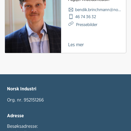
bendik.brinchmann@norskindustri.no
46 74 36 32
Pressebilder
Les mer
Norsk Industri
Org. nr. 952151266
Adresse
Besøksadresse: