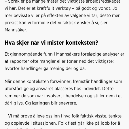
– Språk er på mange måter det viktigste arbeidsredskapet
vi har. Det er et kraftfullt verktøy – på godt og vondt. Jo
mer bevisste vi er på effekten av valgene vi tar, desto mer
presist kan vi formidle det vi faktisk ønsker å si, sier
Mannsåker.
Hva skjer når vi mister konteksten?
Et gjennomgående funn i Mannsåkers foreløpige analyser er
at rapporter ofte mangler eller toner ned det viktigste:
hvorfor handlinger ga mening der og da.
Når denne konteksten forsvinner, fremstår handlinger som
uforståelige og ansvaret plasseres hos individet. Dette
rammer de som var involvert i hendelsen og stiller dem i et
dårlig lys. Og læringen blir snevrere.
– Vi må prøve å leve oss inn i hva folk faktisk visste, tenkte
og opplevde i situasjonen. Folk flest går ikke på jobb for å