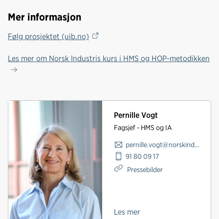
Mer informasjon
Følg prosjektet (uib.no)
Les mer om Norsk Industris kurs i HMS og HOP-metodikken
Pernille Vogt
Fagsjef - HMS og IA
pernille.vogt@norskindustri.no
91 80 09 17
Pressebilder
Les mer