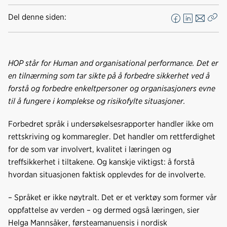
Del denne siden:
F
L
E
Kop
a
i
-
len
c
n
p
e
k
o
HOP står for Human and organisational performance. Det er
b
e
s
en tilnærming som tar sikte på å forbedre sikkerhet ved å
o
d
t
forstå og forbedre enkeltpersoner og organisasjoners evne
o
I
til å fungere i komplekse og risikofylte situasjoner.
k
n
Forbedret språk i undersøkelsesrapporter handler ikke om
rettskriving og kommaregler. Det handler om rettferdighet
for de som var involvert, kvalitet i læringen og
treffsikkerhet i tiltakene. Og kanskje viktigst: å forstå
hvordan situasjonen faktisk opplevdes for de involverte.
– Språket er ikke nøytralt. Det er et verktøy som former vår
oppfattelse av verden – og dermed også læringen, sier
Helga Mannsåker, førsteamanuensis i nordisk