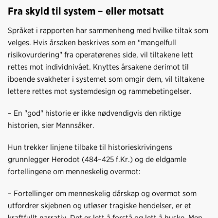
Fra skyld til system – eller motsatt
Språket i rapporten har sammenheng med hvilke tiltak som
velges. Hvis årsaken beskrives som en "mangelfull
risikovurdering" fra operatørenes side, vil tiltakene lett
rettes mot individnivået. Knyttes årsakene derimot til
iboende svakheter i systemet som omgir dem, vil tiltakene
lettere rettes mot systemdesign og rammebetingelser.
– En "god" historie er ikke nødvendigvis den riktige
historien, sier Mannsåker.
Hun trekker linjene tilbake til historieskrivingens
grunnlegger Herodot (484–425 f.Kr.) og de eldgamle
fortellingene om menneskelig overmot:
– Fortellinger om menneskelig dårskap og overmot som
utfordrer skjebnen og utløser tragiske hendelser, er et
kraftfullt narrativ. Det er lett å forstå og lett å huske. Men