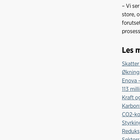
– Vi se
store, 
forutse
prosess
Les 
Skatter
Økning 
Enova –
113 mill
Kraft o
Karbonf
CO2-ko
Styrkin
Reduksj
Sektors