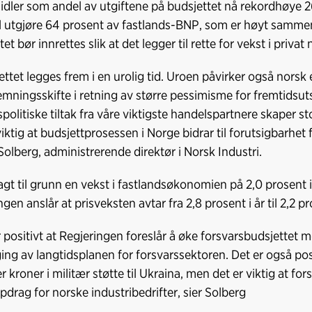
dler som andel av utgiftene på budsjettet nå rekordhøye 26
l utgjøre 64 prosent av fastlands-BNP, som er høyt samme
et bør innrettes slik at det legger til rette for vekst i privat
ettet legges frem i en urolig tid. Uroen påvirker også norsk e
temningsskifte i retning av større pessimisme for fremtids
politiske tiltak fra våre viktigste handelspartnere skaper st
viktig at budsjettprosessen i Norge bidrar til forutsigbarhet
Solberg, administrerende direktør i Norsk Industri.
lagt til grunn en vekst i fastlandsøkonomien på 2,0 prosent i 
gen anslår at prisveksten avtar fra 2,8 prosent i år til 2,2 p
r positivt at Regjeringen foreslår å øke forsvarsbudsjettet me
ing av langtidsplanen for forsvarssektoren. Det er også posi
r kroner i militær støtte til Ukraina, men det er viktig at fo
ppdrag for norske industribedrifter, sier Solberg