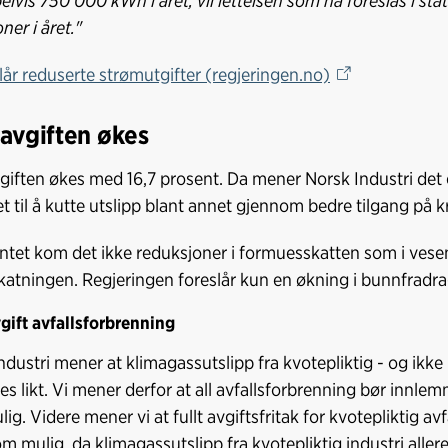
lvis 750 000 kWh i året, vil lettelsen som nå foreslås i sta
ner i året."
lår reduserte strømutgifter (regjeringen.no)
avgiften økes
iften økes med 16,7 prosent. Da mener Norsk Industri det er
t til å kutte utslipp blant annet gjennom bedre tilgang på kr
tet kom det ikke reduksjoner i formuesskatten som i vesen
katningen. Regjeringen foreslår kun en økning i bunnfradra
ift avfallsforbrenning
ndustri mener at klimagassutslipp fra kvotepliktig - og ikke
ses likt. Vi mener derfor at all avfallsforbrenning bør innl
ig. Videre mener vi at fullt avgiftsfritak for kvotepliktig a
om mulig, da klimagassutslipp fra kvotepliktig industri all