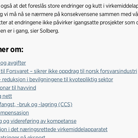
r også at det foreslås store endringer og kutt i virkemidde
og vi må nå se nærmere på konsekvensene sammen med vår
tter at endringene ikke påvirker igangsatte prosjekter som de
en er i gang, sier Solberg.
mer om:
 og avgifter
til Forsvaret – sikrer ikke oppdrag til norsk forsvarsindustri
 reduksjon i bevilgningene til kvotepliktig sektor
ionar til havvind
g nett
angst, -bruk og -lagring (CCS)
mpensasjon
g og videreføring av kompetanse
on i det næringsrettede virkemiddelapparatet
atsinger på eksport