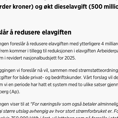
arder kroner) og økt dieselavgift (500 milli
lår å redusere elavgiften
ngen foreslår å redusere elavgiften med ytterligere 4 millia
frem kommer i tillegg til reduksjonen i elavgiften Arbeiderpa
m i revidert nasjonalbudsjett for 2025.
gingen vi foreslår nå vil, sammen med strømstøtteordningen
gifter for både privat- og bedriftskunder. Vårt forslag vil 
m vi en periode har hatt et system med to ulike satser gjenn
berg (Ap).
gen viser til at
"For næringsliv som også betaler alminnelig s
i større utslag avhengig av hvor stort strømforbruket er. F