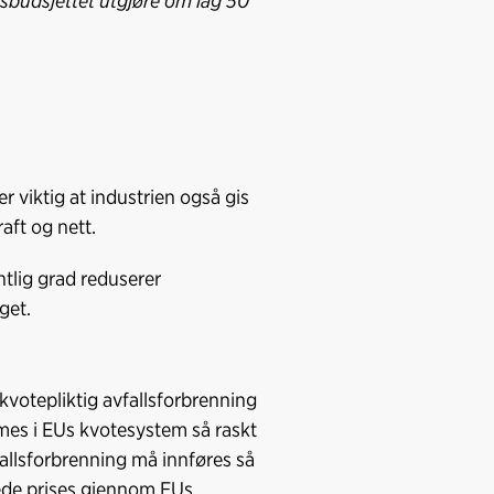
tsbudsjettet utgjøre om lag 50
 viktig at industrien også gis
aft og nett.
tlig grad reduserer
get.
 kvotepliktig avfallsforbrenning
emmes i EUs kvotesystem så raskt
vfallsforbrenning må innføres så
erede prises gjennom EUs