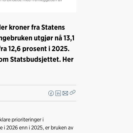
der kroner fra Statens
ngebruken utgjør nå 13,1
ra 12,6 prosent i 2025.
 om Statsbudsjettet. Her
F
L
E
Kopier
a
i
-
lenke
c
n
p
e
k
o
are prioriteringer i
b
e
s
e i 2026 enn i 2025, er bruken av
o
d
t