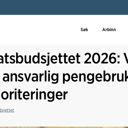
Søk
Arbinn
atsbudsjettet 2026: 
 ansvarlig pengebruk
ioriteringer
sjettet