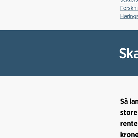
Forskn
Hørings
Ska
Så la
store
rente
krone