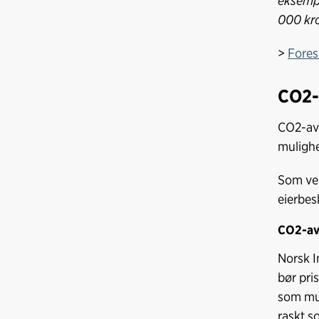
eksempe
000 kro
>
Fores
CO2-
CO2-avg
mulighe
Som ven
eierbes
CO2-avg
Norsk I
bør pri
som mul
raskt s