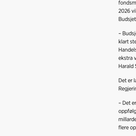
fondsmi
2026 vi
Budsjett
– Budsj
klart s
Handels
ekstra 
Harald 
Det er 
Regjerin
– Det e
oppfølg
millarde
flere o