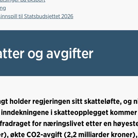
ing
innspill til Statsbudsjettet 2026
tter og avgifter
ngt holder regjeringen sitt skatteløfte, og n
 inndekningene i skatteopplegget kommer 
fradraget for næringslivet etter en høyest
r), økte CO2-avgift (2,2 milliarder kroner),