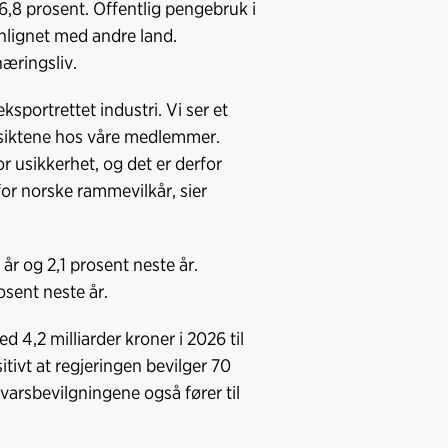
,8 prosent. Offentlig pengebruk i
o
I
nlignet med andre land.
k
n
 næringsliv.
ksportrettet industri. Vi ser et
utsiktene hos våre medlemmer.
or usikkerhet, og det er derfor
 for norske rammevilkår, sier
år og 2,1 prosent neste år.
rosent neste år.
d 4,2 milliarder kroner i 2026 til
tivt at regjeringen bevilger 70
rsvarsbevilgningene også fører til