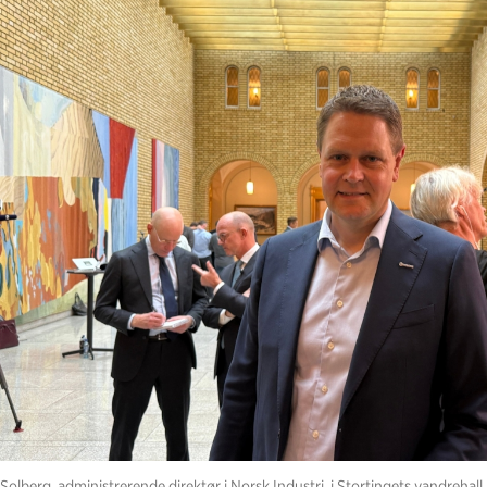
Solberg, administrerende direktør i Norsk Industri, i Stortingets vandrehal