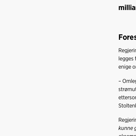
milli
Fores
Regjeri
legges 
enige o
– Omleg
strømut
etterso
Stolten
Regjerin
kunne g