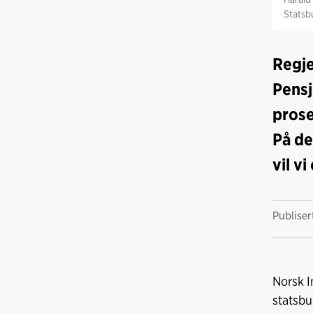
Statsb
Regje
Pensj
prose
På de
vil v
Publise
Norsk I
statsbu