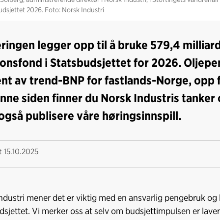
udsjettet 2026. Foto: Norsk Industri
ringen legger opp til å bruke 579,4 milliar
onsfond i Statsbudsjettet for 2026. Oljepe
nt av trend-BNP for fastlands-Norge, opp f
nne siden finner du Norsk Industris tanker
i også publisere våre høringsinnspill.
rt
15.10.2025
ndustri mener det er viktig med en ansvarlig pengebruk og kl
dsjettet. Vi merker oss at selv om budsjettimpulsen er laver