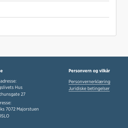
se
Personvern og vilkår
adresse:
Personvernerklæring
slivets Hus
Juridiske betingelser
thunsgate 27
resse:
ks 7072 Majorstuen
OSLO