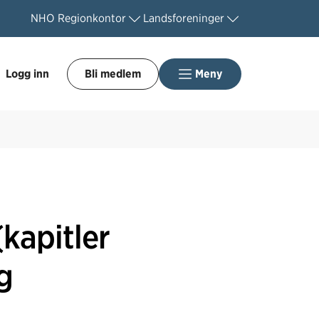
NHO
Regionkontor
Landsforeninger
Logg inn
Bli medlem
Meny
kapitler
g