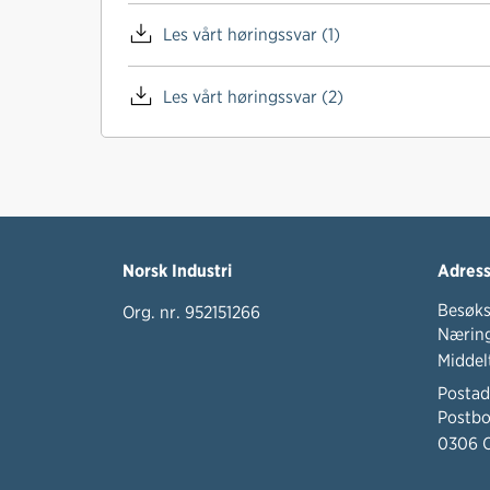
Les vårt høringssvar (1)
Les vårt høringssvar (2)
Norsk Industri
Adres
Besøks
Org. nr. 952151266
Næring
Middel
Postad
Postbo
0306 