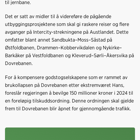
til jernbane.
Det er satt av midler til å videreføre de pågående
utbyggingsprosjektene som skal gi raskere reiser og flere
avganger på Intercity-strekningene på Austlandet. Dette
omfatter blant annet Sandbukta–Moss–Såstad på
Østfoldbanen, Drammen–Kobbervikdalen og Nykirke–
Barkåker på Vestfoldbanen og Kleverud–Sørli–Åkersvika på
Dovrebanen.
For å kompensere godstogselskapene som er rammet av
brukollapsen på Dovrebanen etter ekstremværet Hans,
foreslår regjeringen å bevilge 150 millioner kroner i 2024 til
en foreløpig tilskuddsordning. Denne ordningen skal gjelde
frem til Dovrebanen blir åpnet for gjennomgående trafikk.