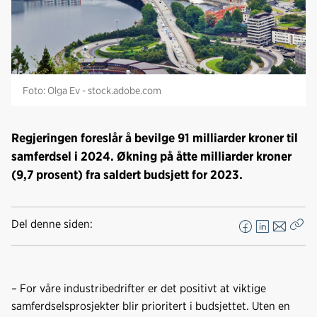
Foto: Olga Ev - stock.adobe.com
Regjeringen foreslår å bevilge 91 milliarder kroner til
samferdsel i 2024. Økning på åtte milliarder kroner
(9,7 prosent) fra saldert budsjett for 2023.
Del denne siden:
F
L
E
Kop
a
i
-
len
c
n
p
e
k
o
– For våre industribedrifter er det positivt at viktige
b
e
s
samferdselsprosjekter blir prioritert i budsjettet. Uten en