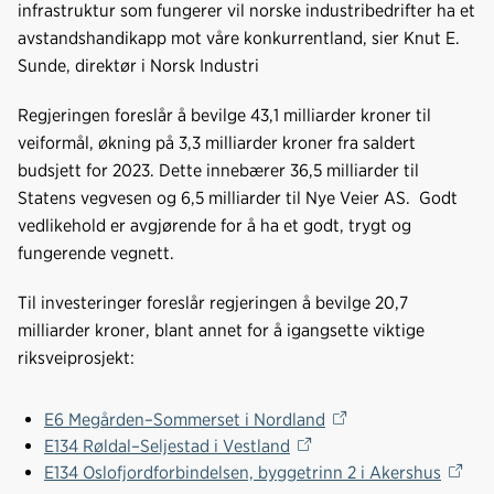
o
d
t
infrastruktur som fungerer vil norske industribedrifter ha et
o
I
avstandshandikapp mot våre konkurrentland, sier Knut E.
k
n
Sunde, direktør i Norsk Industri
Regjeringen foreslår å bevilge 43,1 milliarder kroner til
veiformål, økning på 3,3 milliarder kroner fra saldert
budsjett for 2023. Dette innebærer 36,5 milliarder til
Statens vegvesen og 6,5 milliarder til Nye Veier AS. Godt
vedlikehold er avgjørende for å ha et godt, trygt og
fungerende vegnett.
Til investeringer foreslår regjeringen å bevilge 20,7
milliarder kroner, blant annet for å igangsette viktige
riksveiprosjekt:
E6 Megården–Sommerset i Nordland
E134 Røldal–Seljestad i Vestland
E134 Oslofjordforbindelsen, byggetrinn 2 i Akershus