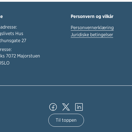
se
Personvern og vilkår
adresse:
Personvernerklæring
slivets Hus
Juridiske betingelser
thunsgate 27
resse:
ks 7072 Majorstuen
OSLO
Til toppen