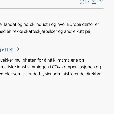
F
L
E
Kopier
a
i
-
lenke
c
n
p
e
k
o
er landet og norsk industri og hvor Europa derfor er
b
e
s
med en rekke skatteskjerpelser og andre kutt på
o
d
t
o
I
k
n
jettet
t svekker muligheten for å nå klimamålene og
ramatiske innstrammingen i CO
-kompensasjonen og
2
sempler som viser dette, sier administrerende direktør