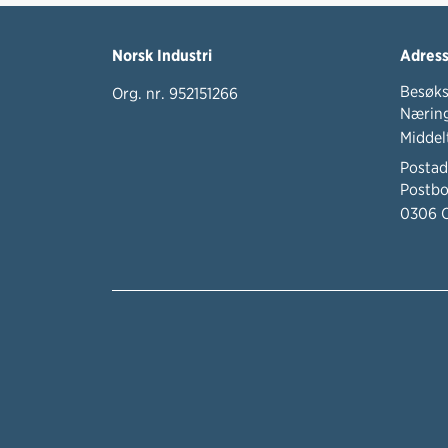
Norsk Industri
Adres
Besøks
Org. nr. 952151266
Næring
Middel
Postad
Postbo
0306 