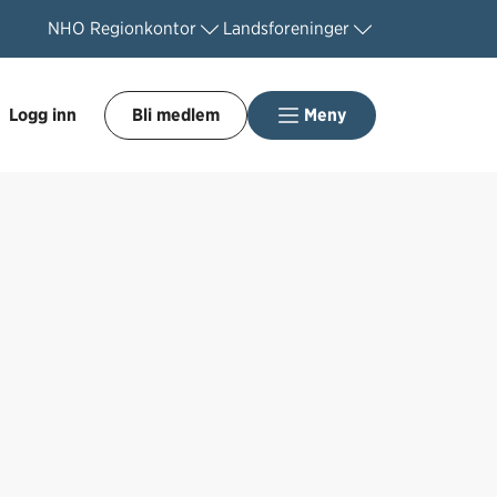
NHO
Regionkontor
Landsforeninger
Logg inn
Bli medlem
Meny