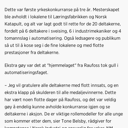
c
n
p
e
k
o
Dette var første yrkeskonkurranse på tre år. Mesterskapet
b
e
s
ble avholdt i lokalene til Læringsfabrikken og Norsk
o
d
t
Katapult, og alt var lagt godt til rette for de 20 deltakerne,
o
I
fordelt på 6 deltakere i sveising, 6 i industrimekaniker og 4
k
n
tomannslag i automatisering. Også ledsagere og publikum
så ut til å kose seg i de fine lokalene og med flotte
prestasjoner fra deltakerne.
Ekstra gøy var det at "hjemmelaget" fra Raufoss tok gull i
automatiseringsfaget.
– Jeg vil gratulere alle deltakerne med flott innsats, og en
ekstra klapp på skulderen til alle medaljevinnerne. Dette
har vært noen flotte dager på Raufoss, og det var veldig
gøy å endelig kunne avholde konkurranse igjen og se
deltakerne i aksjon. De er viktige rollemodeller for alle unge
som kommer etter dem, sier Tone Belsby, rådgiver for