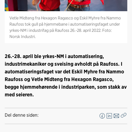
Vetle Midteng fra Hexagon Ragasco og Eskil Myhre fra Nammo
Raufoss tok gull på hjemmebane i automatiseringsfaget under
yrkes-NM i industrifag på Raufoss 26.-28. april 2022. Foto:
Norsk Industri.
26.-28. april ble yrkes-NM i automatisering,
industrimekaniker og sveising avholdt på Raufoss. I
automatiseringsfaget var det Eskil Myhre fra Nammo
Raufoss og Vetle Midteng fra Hexagon Ragasco,
begge hjemmehørende i industriparken, som stakk av
med seieren.
Del denne siden:
F
L
E
Kop
a
i
-
len