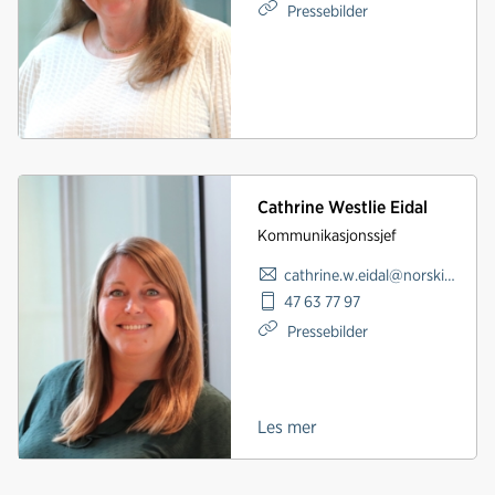
Pressebilder
Cathrine Westlie Eidal
Kommunikasjonssjef
cathrine.w.eidal@norskindustri.no
47 63 77 97
Pressebilder
Les mer