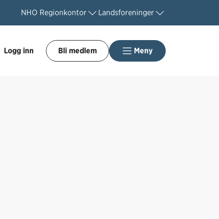
NHO
Regionkontor
Landsforeninger
Logg inn
Bli medlem
Meny