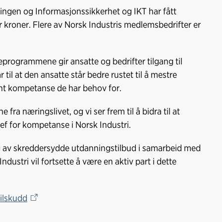
k
n
ngen og Informasjonssikkerhet og IKT har fått
er kroner. Flere av Norsk Industris medlemsbedrifter er
jeprogrammene gir ansatte og bedrifter tilgang til
til at den ansatte står bedre rustet til å mestre
vant kompetanse de har behov for.
e fra næringslivet, og vi ser frem til å bidra til at
sjef for kompetanse i Norsk Industri.
ing av skreddersydde utdanningstilbud i samarbeid med
dustri vil fortsette å være en aktiv part i dette
tilskudd