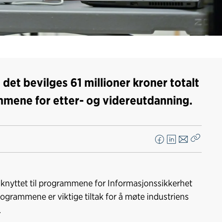
 det bevilges 61 millioner kroner totalt
mmene for etter- og videreutdanning.
F
L
E
Kopier
a
i
-
lenke
c
n
p
e
k
o
e knyttet til programmene for Informasjonssikkerhet
b
e
s
ogrammene er viktige tiltak for å møte industriens
o
d
t
.
o
I