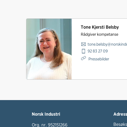
Tone Kjersti Belsby
Rådgiver kompetanse
tone.belsby@norskindu
92 83 27 09
Pressebilder
Norsk Industri
Adres
Besøks
Org. nr. 952151266