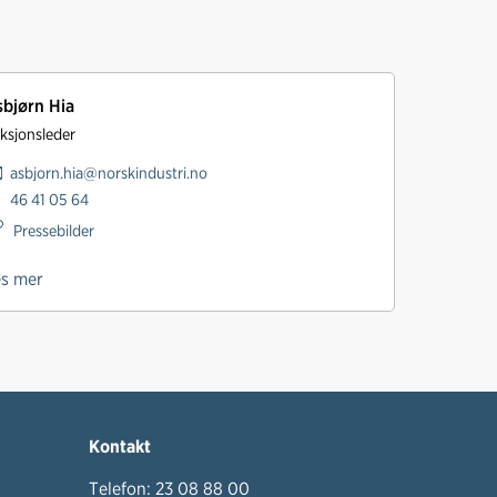
bjørn Hia
ksjonsleder
asbjorn.hia@norskindustri.no
46 41 05 64
Pressebilder
es mer
Kontakt
Telefon:
23 08 88 00