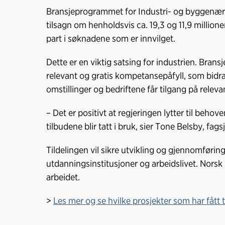
Bransjeprogrammet for Industri- og byggenæri
tilsagn om henholdsvis ca. 19,3 og 11,9 million
part i søknadene som er innvilget.
Dette er en viktig satsing for industrien. Brans
relevant og gratis kompetansepåfyll, som bidrar 
omstillinger og bedriftene får tilgang på rele
– Det er positivt at regjeringen lytter til behoven
tilbudene blir tatt i bruk, sier Tone Belsby, fag
Tildelingen vil sikre utvikling og gjennomfør
utdanningsinstitusjoner og arbeidslivet. Norsk In
arbeidet.
>
Les mer og se hvilke prosjekter som har fått 