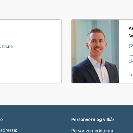
As
Se
stri.no
L
se
Personvern og vilkår
adresse:
Personvernerklæring