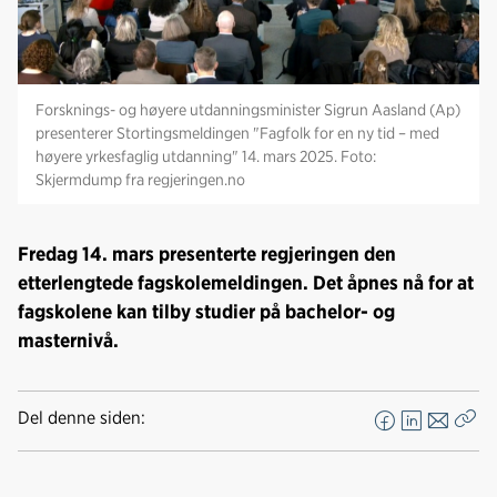
Forsknings- og høyere utdanningsminister Sigrun Aasland (Ap)
presenterer Stortingsmeldingen "Fagfolk for en ny tid – med
høyere yrkesfaglig utdanning" 14. mars 2025. Foto:
Skjermdump fra regjeringen.no
Fredag 14. mars presenterte regjeringen den
etterlengtede fagskolemeldingen. Det åpnes nå for at
fagskolene kan tilby studier på bachelor- og
masternivå.
Del denne siden:
F
L
E
Kop
a
i
-
len
c
n
p