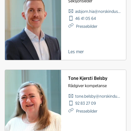
Seksjonsleder
asbjorn.hia@norskindustri.no
46 41 05 64
Pressebilder
Les mer
Tone Kjersti Belsby
Rådgiver kompetanse
tone.belsby@norskindustri.no
92 83 27 09
Pressebilder