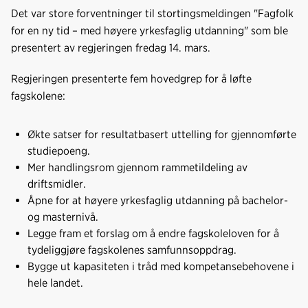
e
k
o
Det var store forventninger til stortingsmeldingen "Fagfolk
b
e
s
for en ny tid – med høyere yrkesfaglig utdanning" som ble
o
d
t
presentert av regjeringen fredag 14. mars.
o
I
k
n
Regjeringen presenterte fem hovedgrep for å løfte
fagskolene:
Økte satser for resultatbasert uttelling for gjennomførte
studiepoeng.
Mer handlingsrom gjennom rammetildeling av
driftsmidler.
Åpne for at høyere yrkesfaglig utdanning på bachelor-
og masternivå.
Legge fram et forslag om å endre fagskoleloven for å
tydeliggjøre fagskolenes samfunnsoppdrag.
Bygge ut kapasiteten i tråd med kompetansebehovene i
hele landet.