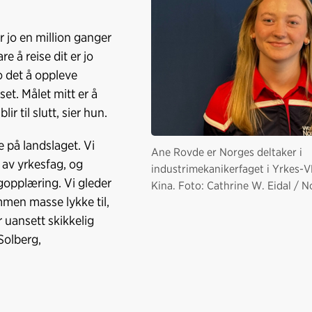
 jo en million ganger
e å reise dit er jo
o det å oppleve
et. Målet mitt er å
lir til slutt, sier hun.
e på landslaget. Vi
Ane Rovde er Norges deltaker i
av yrkesfag, og
industrimekanikerfaget i Yrkes-V
gopplæring. Vi gleder
Kina. Foto: Cathrine W. Eidal / N
mmen masse lykke til,
r uansett skikkelig
Solberg,