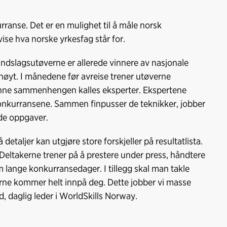
o
d
t
o
I
rranse. Det er en mulighet til å måle norsk
k
n
ise hva norske yrkesfag står for.
andslagsutøverne er allerede vinnere av nasjonale
høyt. I månedene før avreise trener utøverne
enne sammenhengen kalles eksperter. Ekspertene
onkurransene. Sammen finpusser de teknikker, jobber
de oppgaver.
taljer kan utgjøre store forskjeller på resultatlista.
eltakerne trener på å prestere under press, håndtere
lange konkurransedager. I tillegg skal man takle
rne kommer helt innpå deg. Dette jobber vi masse
d, daglig leder i WorldSkills Norway.