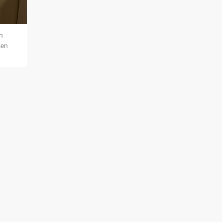
n
sen