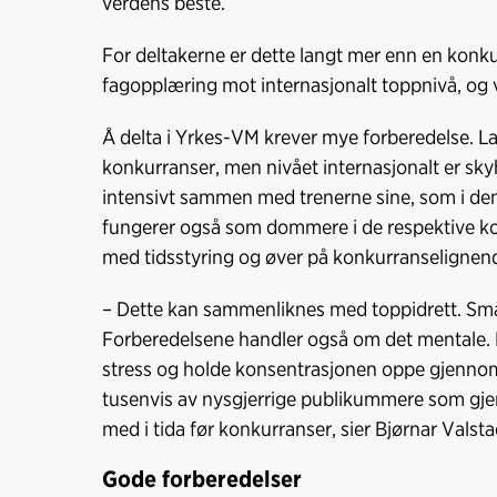
verdens beste.
For deltakerne er dette langt mer enn en konku
fagopplæring mot internasjonalt toppnivå, og v
Å delta i Yrkes-VM krever mye forberedelse. L
konkurranser, men nivået internasjonalt er sky
intensivt sammen med trenerne sine, som i d
fungerer også som dommere i de respektive k
med tidsstyring og øver på konkurranselignen
– Dette kan sammenliknes med toppidrett. Små de
Forberedelsene handler også om det mentale. D
stress og holde konsentrasjonen oppe gjennom 
tusenvis av nysgjerrige publikummere som gje
med i tida før konkurranser, sier Bjørnar Valsta
Gode forberedelser