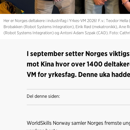
Her er Norges deltakere i industrifag i Yrkes-VM 2026! F.v.: Teodor Hell
Brobakken (Robot Systems Integration), Eirik Rød (mekatronikk), Ane R
(Robot Systems Integration) og Antoni Adam Szpak (CAD). Foto: Cathrin
I september setter Norges viktigs
mot Kina hvor over 1400 deltakere
VM for yrkesfag. Denne uka hadde 
Del denne siden:
WorldSkills Norway samler Norges fremste ung