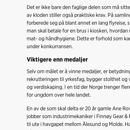
Det er ikke bare den faglige delen som må sitte 
av kloden stiller også praktiske krav. På samli
forberede seg på blant annet en lang flyreise, s
man skal betale for en brus i kiosken, hvorda
mat- og håndhygiene. Dette er forhold som kan
under konkurransen.
Viktigere enn medaljer
Selv om målet er å vinne medaljer, er betydning
rekrutteringen til yrkesfag, bygger stolthet og
og verdiskaping. I en tid der Norge trenger fle
for ungdom over hele landet.
En av de som skal delta er 20 år gamle Ane Rov
jobber som industrimekaniker i Finnøy Gear & 
til ute i havgapet mellom Ålesund og Molde. H