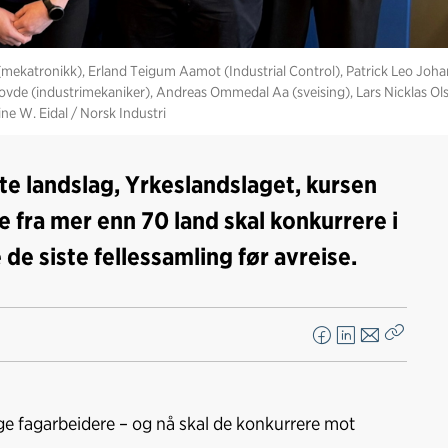
a (mekatronikk), Erland Teigum Aamot (Industrial Control), Patrick Leo Joha
ovde (industrimekaniker), Andreas Ommedal Aa (sveising), Lars Nicklas Ol
e W. Eidal / Norsk Industri
te landslag, Yrkeslandslaget, kursen
 fra mer enn 70 land skal konkurrere i
de siste fellessamling før avreise.
F
L
E
Kopier
a
i
-
lenke
c
n
p
e
k
o
e fagarbeidere – og nå skal de konkurrere mot
b
e
s