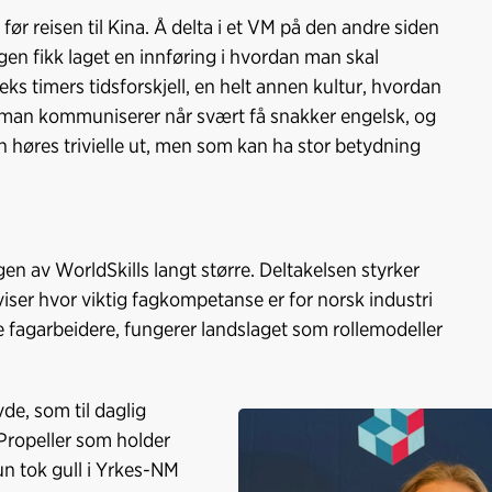
før reisen til Kina. Å delta i et VM på den andre siden
ngen fikk laget en innføring i hvordan man skal
eks timers tidsforskjell, en helt annen kultur, hvordan
n man kommuniserer når svært få snakker engelsk, og
 høres trivielle ut, men som kan ha stor betydning
en av WorldSkills langt større. Deltakelsen styrker
 viser hvor viktig fagkompetanse er for norsk industri
re fagarbeidere, fungerer landslaget som rollemodeller
de, som til daglig
Propeller som holder
un tok gull i Yrkes-NM