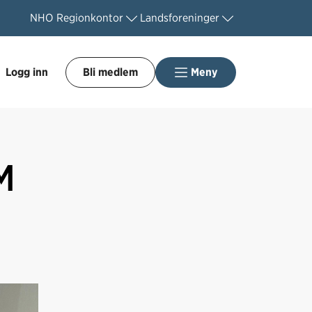
NHO
Regionkontor
Landsforeninger
Logg inn
Bli medlem
Meny
M