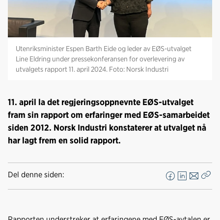
Utenriksminister Espen Barth Eide og leder av EØS-utvalget
Line Eldring under pressekonferansen for overlevering av
utvalgets rapport 11. april 2024. Foto: Norsk Industri
11. april la det regjeringsoppnevnte EØS-utvalget
fram sin rapport om erfaringer med EØS-samarbeidet
siden 2012. Norsk Industri konstaterer at utvalget nå
har lagt frem en solid rapport.
Del denne siden:
F
L
E
Kop
a
i
-
len
c
n
p
e
k
o
Rapporten understreker at erfaringene med EØS-avtalen er