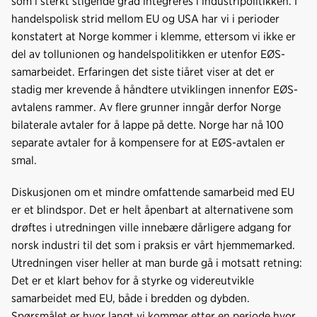
som i sterkt stigende grad integreres i industripolitikken. I
handelspolisk strid mellom EU og USA har vi i perioder
konstatert at Norge kommer i klemme, ettersom vi ikke er
del av tollunionen og handelspolitikken er utenfor EØS-
samarbeidet. Erfaringen det siste tiåret viser at det er
stadig mer krevende å håndtere utviklingen innenfor EØS-
avtalens rammer. Av flere grunner inngår derfor Norge
bilaterale avtaler for å lappe på dette. Norge har nå 100
separate avtaler for å kompensere for at EØS-avtalen er
smal.
Diskusjonen om et mindre omfattende samarbeid med EU
er et blindspor. Det er helt åpenbart at alternativene som
drøftes i utredningen ville innebære dårligere adgang for
norsk industri til det som i praksis er vårt hjemmemarked.
Utredningen viser heller at man burde gå i motsatt retning:
Det er et klart behov for å styrke og videreutvikle
samarbeidet med EU, både i bredden og dybden.
Spørsmålet er hvor langt vi kommer etter en periode hvor