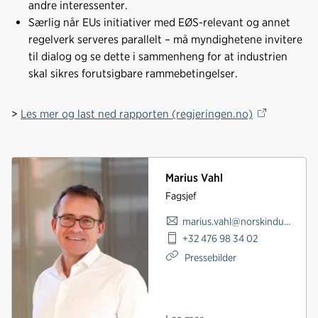
andre interessenter.
Særlig når EUs initiativer med EØS-relevant og annet
regelverk serveres parallelt – må myndighetene invitere
til dialog og se dette i sammenheng for at industrien
skal sikres forutsigbare rammebetingelser.
>
Les mer og last ned rapporten (regjeringen.no)
Marius Vahl
Fagsjef
marius.vahl@norskindustri.no
+32 476 98 34 02
Pressebilder