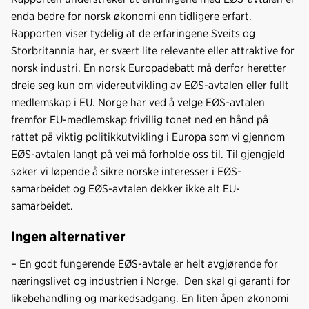
b
e
s
enda bedre for norsk økonomi enn tidligere erfart.
o
d
t
Rapporten viser tydelig at de erfaringene Sveits og
o
I
Storbritannia har, er svært lite relevante eller attraktive for
k
n
norsk industri. En norsk Europadebatt må derfor heretter
dreie seg kun om videreutvikling av EØS-avtalen eller fullt
medlemskap i EU. Norge har ved å velge EØS-avtalen
fremfor EU-medlemskap frivillig tonet ned en hånd på
rattet på viktig politikkutvikling i Europa som vi gjennom
EØS-avtalen langt på vei må forholde oss til. Til gjengjeld
søker vi løpende å sikre norske interesser i EØS-
samarbeidet og EØS-avtalen dekker ikke alt EU-
samarbeidet.
Ingen alternativer
– En godt fungerende EØS-avtale er helt avgjørende for
næringslivet og industrien i Norge. Den skal gi garanti for
likebehandling og markedsadgang. En liten åpen økonomi