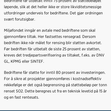
Bedriftene får utbetalt inntil 75 prosent av støttebeløpet
løpende, slik at det heller ikke er store likviditetsmessige
utfordringer underveis for bedriftene. Det gjør ordningen
svært forutsigbar.
Miljøfondet inngår en avtale med bedriftene som skal
gjennomføre tiltak. Her fastsettes rensegrad. Dersom
bedriften ikke når målet for rensing blir støtten avkortet.
Før bedriften får utbetalt de siste 25 prosent av støtten,
kreves det tredjepartsverifisering av tiltaket, f.eks. av DNV
GL, KPMG eller SINTEF.
Bedriftene får støtte for inntil 80 prosent av investeringen.
For å sikre at prosjekter gjennomføres i kostnadseffektiv
rekkefølge er det også begrensning på støttebeløp per tonn
renset SO2. Dette beregnes ut fra en teknisk levetid på 15 år
og en fast rentesats.