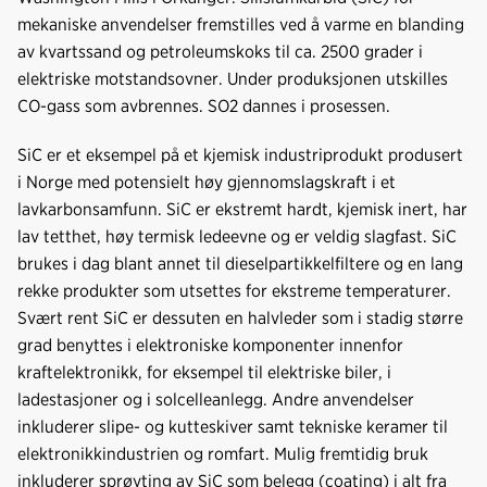
mekaniske anvendelser fremstilles ved å varme en blanding
av kvartssand og petroleumskoks til ca. 2500 grader i
elektriske motstandsovner. Under produksjonen utskilles
CO-gass som avbrennes. SO2 dannes i prosessen.
SiC er et eksempel på et kjemisk industriprodukt produsert
i Norge med potensielt høy gjennomslagskraft i et
lavkarbonsamfunn. SiC er ekstremt hardt, kjemisk inert, har
lav tetthet, høy termisk ledeevne og er veldig slagfast. SiC
brukes i dag blant annet til dieselpartikkelfiltere og en lang
rekke produkter som utsettes for ekstreme temperaturer.
Svært rent SiC er dessuten en halvleder som i stadig større
grad benyttes i elektroniske komponenter innenfor
kraftelektronikk, for eksempel til elektriske biler, i
ladestasjoner og i solcelleanlegg. Andre anvendelser
inkluderer slipe- og kutteskiver samt tekniske keramer til
elektronikkindustrien og romfart. Mulig fremtidig bruk
inkluderer sprøyting av SiC som belegg (coating) i alt fra