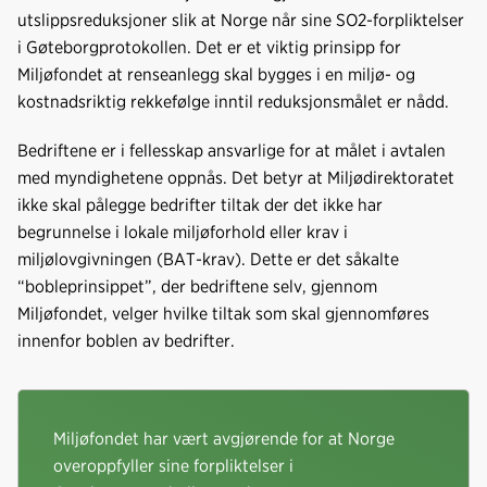
utslippsreduksjoner slik at Norge når sine SO2-forpliktelser
i Gøteborgprotokollen. Det er et viktig prinsipp for
Miljøfondet at renseanlegg skal bygges i en miljø- og
kostnadsriktig rekkefølge inntil reduksjonsmålet er nådd.
Bedriftene er i fellesskap ansvarlige for at målet i avtalen
med myndighetene oppnås. Det betyr at Miljødirektoratet
ikke skal pålegge bedrifter tiltak der det ikke har
begrunnelse i lokale miljøforhold eller krav i
miljølovgivningen (BAT-krav). Dette er det såkalte
“bobleprinsippet”, der bedriftene selv, gjennom
Miljøfondet, velger hvilke tiltak som skal gjennomføres
innenfor boblen av bedrifter.
Miljøfondet har vært avgjørende for at Norge
overoppfyller sine forpliktelser i