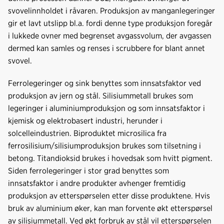
svovelinnholdet i råvaren. Produksjon av manganlegeringer
gir et lavt utslipp bl.a. fordi denne type produksjon foregår
i lukkede ovner med begrenset avgassvolum, der avgassen
dermed kan samles og renses i scrubbere for blant annet
svovel.
Ferrolegeringer og sink benyttes som innsatsfaktor ved
produksjon av jern og stål. Silisiummetall brukes som
legeringer i aluminiumproduksjon og som innsatsfaktor i
kjemisk og elektrobasert industri, herunder i
solcelleindustrien. Biproduktet microsilica fra
ferrosilisium/silisiumproduksjon brukes som tilsetning i
betong. Titandioksid brukes i hovedsak som hvitt pigment.
Siden ferrolegeringer i stor grad benyttes som
innsatsfaktor i andre produkter avhenger fremtidig
produksjon av etterspørselen etter disse produktene. Hvis
bruk av aluminium øker, kan man forvente økt etterspørsel
av silisiummetall. Ved økt forbruk av stål vil etterspørselen