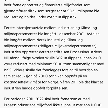
bedriftene opprettet og finansierte Miljøfondet som
gjennomfører tiltak som sørger for at SO2-utslippene ble
redusert og holdes under avtalt utslippstak.
Første intensjonsavtale mellom industrien og Klima- og
miljødepartementet ble inngått i desember 2001. Avtalen
ble inngått mellom Norsk Industri og Klima- og
miljødepartementet (tidligere Miljøverndepartementet).
Industrien opprettet deretter stiftelsen Prosessindustriens
Miljøfond. Ifølge avtalen skulle SO2-utslippene innen 2010
være redusert med minimum 5000 tonn sammenlignet med
1999. Videre skulle det fremlegges forslag til hvordan en
samlet reduksjon på 7000 tonn kan oppnås på en
kostnadseffektiv måte for Norge. Våren 2011 ble det klart at
industrien hadde oppfylt forpliktelsen.
For perioden 2011–2022 skal bedriftene som er med i
Prosessindustriens Miljøfond ikke slippe ut mer enn 11 000