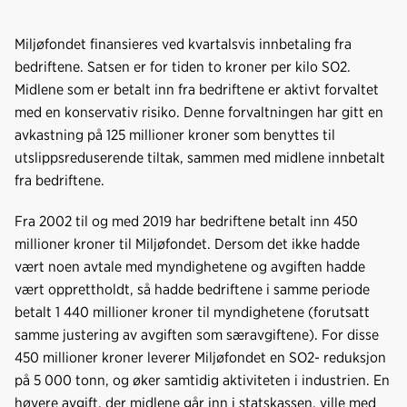
Miljøfondet finansieres ved kvartalsvis innbetaling fra
bedriftene. Satsen er for tiden to kroner per kilo SO2.
Midlene som er betalt inn fra bedriftene er aktivt forvaltet
med en konservativ risiko. Denne forvaltningen har gitt en
avkastning på 125 millioner kroner som benyttes til
utslippsreduserende tiltak, sammen med midlene innbetalt
fra bedriftene.
Fra 2002 til og med 2019 har bedriftene betalt inn 450
millioner kroner til Miljøfondet. Dersom det ikke hadde
vært noen avtale med myndighetene og avgiften hadde
vært opprettholdt, så hadde bedriftene i samme periode
betalt 1 440 millioner kroner til myndighetene (forutsatt
samme justering av avgiften som særavgiftene). For disse
450 millioner kroner leverer Miljøfondet en SO2- reduksjon
på 5 000 tonn, og øker samtidig aktiviteten i industrien. En
høyere avgift, der midlene går inn i statskassen, ville med