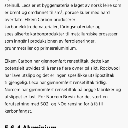
steinull. Leca er et byggemateriale laget av norsk leire som
er brent og omdannet til små, porøse kuler med hard
overflate. Elkem Carbon produserer
karbonelektrodematerialer, fôringsmaterialer og
spesialiserte karbonprodukter til metallurgiske prosesser
som inngår i produksjonen av ferrolegeringer,
grunnmetaller og primæraluminium.
Elkem Carbon har gjennomført rensetiltak, dette kan
potensielt utvides til å rense flere ovner på sikt. Rockwool
har lave utslipp og det er ingen spesifikke utslippstiltak
tilgjengelig. Leca har gjennomført rensetiltak tidlig.
Norcem har gjennomført rensetiltak på begge fabrikker og
utslippet er lavt. For Norcem Brevik har det vært en
forutsetning med SO2- og NOx-rensing for å få til
karbonfangst.
5.6.4 Aluminium