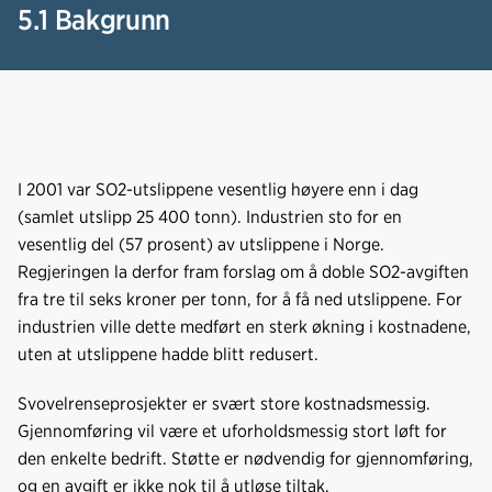
o
d
t
5.1 Bakgrunn
o
I
k
n
I 2001 var SO2-utslippene vesentlig høyere enn i dag
(samlet utslipp 25 400 tonn). Industrien sto for en
vesentlig del (57 prosent) av utslippene i Norge.
Regjeringen la derfor fram forslag om å doble SO2-avgiften
fra tre til seks kroner per tonn, for å få ned utslippene. For
industrien ville dette medført en sterk økning i kostnadene,
uten at utslippene hadde blitt redusert.
Svovelrenseprosjekter er svært store kostnadsmessig.
Gjennomføring vil være et uforholdsmessig stort løft for
den enkelte bedrift. Støtte er nødvendig for gjennomføring,
og en avgift er ikke nok til å utløse tiltak.