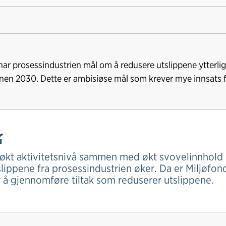
har prosessindustrien mål om å redusere utslippene ytterli
innen 2030. Dette er ambisiøse mål som krever mye innsats f
 økt aktivitetsnivå sammen med økt svovelinnhold i 
slippene fra prosessindustrien øker. Da er Miljøfon
r å gjennomføre tiltak som reduserer utslippene.