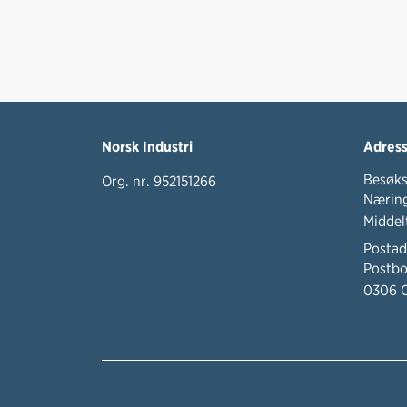
Norsk Industri
Adres
Besøks
Org. nr. 952151266
Næring
Middel
Postad
Postbo
0306 