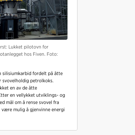
rst: Lukket pilotovn for
lotanlegget hos Fiven. Foto:
silisiumkarbid fordelt på åtte
r svovelholdig petrolkoks.
kket en av de åtte
tter en vellykket utviklings- og
med mål om å rense svovel fra
å være mulig å gjenvinne energi