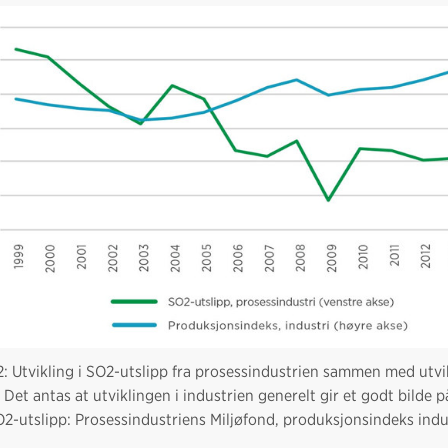
2: Utvikling i SO2-utslipp fra prosessindustrien sammen med utvi
. Det antas at utviklingen i industrien generelt gir et godt bilde 
O2-utslipp: Prosessindustriens Miljøfond, produksjonsindeks indust