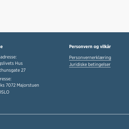
se
Personvern og vilkår
adresse:
Personvernerklæring
slivets Hus
Juridiske betingelser
thunsgate 27
resse:
ks 7072 Majorstuen
OSLO