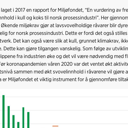
laget i 2017 en rapport for Miljøfondet, “En vurdering av fr
nnhold i kull og koks til norsk prosessindustri”. Her gjen
. Økende miljøkrav gjør at lavsvovelholdige råvarer blir dyr
elig for norsk prosessindustri. Dette er fordi det også stille
ftverk. Det kan også være slik at kull, grunnet klimakrav, 
re. Dette kan gjøre tilgangen vanskelig. Som følge av utvikl
lippene fra industrien øke og det vil være nødvendig med f
Før koronapandemien våren 2020 var det ventet økt aktivitet
etsnivå sammen med økt svovelinnhold i råvarene vil gjøre a
a er Miljøfondet et viktig instrument for å gjennomføre tilt