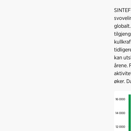
SINTEF 
svoveli
globalt
tilgjeng
kullkra
tidlige
kan uts
årene. 
aktivit
øker. D