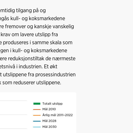
emtidig tilgang på og
nomgås kull- og koksmarkedene
ere fremover og kanskje vanskelig
s krav om lavere utslipp fra
ikke produseres i samme skala som
ingen i kull- og koksmarkedene
lere reduksjonstiltak de nærmeste
snivå i industrien. Et økt
t utslippene fra prosessindustrien
ak som reduserer utslippene.