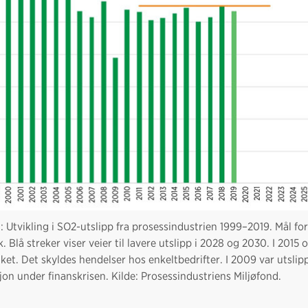
1: Utvikling i SO2-utslipp fra prosessindustrien 1999–2019. Mål f
k. Blå streker viser veier til lavere utslipp i 2028 og 2030. I 2015
ket. Det skyldes hendelser hos enkeltbedrifter. I 2009 var utslip
on under finanskrisen. Kilde: Prosessindustriens Miljøfond.