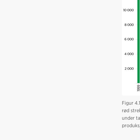
Figur 4.
rød stre
under ta
produksj