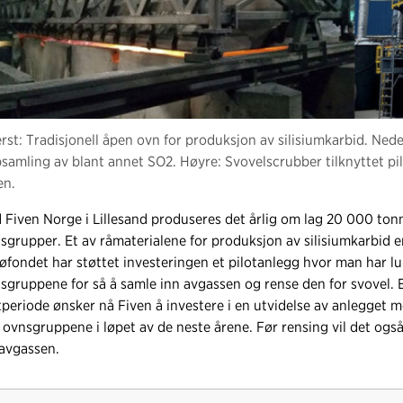
rst: Tradisjonell åpen ovn for produksjon av silisiumkarbid. Nede
samling av blant annet SO2. Høyre: Svovelscrubber tilknyttet pi
en.
 Fiven Norge i Lillesand produseres det årlig om lag 20 000 tonn 
sgrupper. Et av råmaterialene for produksjon av silisiumkarbid e
jøfondet har støttet investeringen et pilotanlegg hvor man har lu
sgruppene for så å samle inn avgassen og rense den for svovel. E
tperiode ønsker nå Fiven å investere i en utvidelse av anlegget 
e ovnsgruppene i løpet av de neste årene. Før rensing vil det ogs
 avgassen.