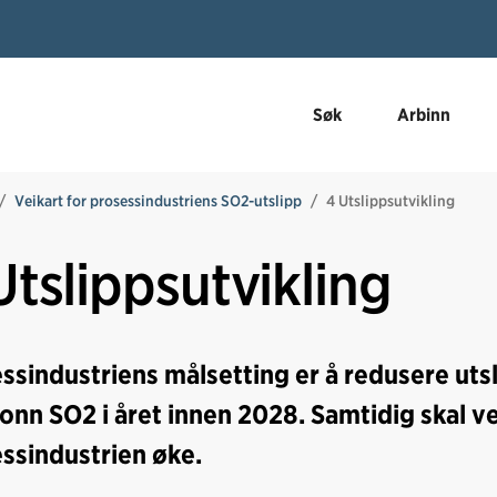
Søk
Arbinn
Veikart for prosessindustriens SO2-utslipp
4 Utslippsutvikling
Utslippsutvikling
ssindustriens målsetting er å redusere uts
onn SO2 i året innen 2028. Samtidig skal v
ssindustrien øke.