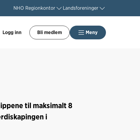
NHO
Regionkontor
Landsforeninger
Logg inn
Bli medlem
Meny
lippene til maksimalt 8
erdiskapingen i