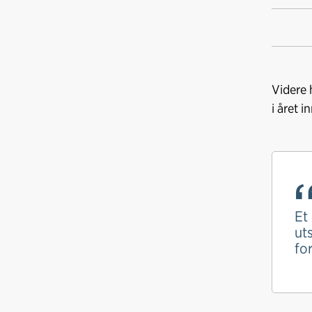
Videre 
i året 
Et
ut
fo