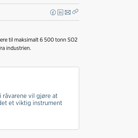
F
L
E
Kopier
a
i
-
lenke
c
n
p
e
k
o
gere til maksimalt 6 500 tonn SO2
b
e
s
ra industrien.
o
d
t
o
I
k
n
råvarene vil gjøre at
det et viktig instrument