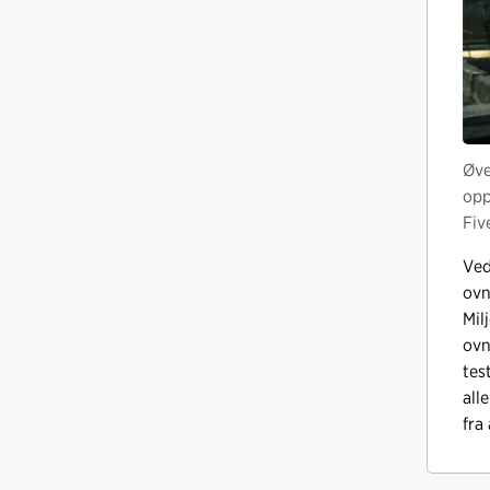
Øve
opp
Fiv
Ved
ovn
Mil
ovn
tes
all
fra