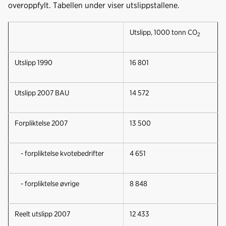
overoppfylt. Tabellen under viser utslippstallene.
Utslipp, 1000 tonn CO
2
Utslipp 1990
16 801
Utslipp 2007 BAU
14 572
Forpliktelse 2007
13 500
- forpliktelse kvotebedrifter
4 651
- forpliktelse øvrige
8 848
Reelt utslipp 2007
12 433