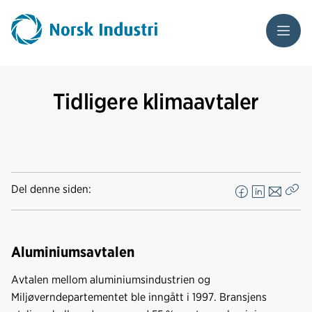
Meny
Tidligere klimaavtaler
Del denne siden:
F
L
E
Kop
a
i
-
len
c
n
p
e
k
o
Aluminiumsavtalen
b
e
s
Avtalen mellom aluminiumsindustrien og
o
d
t
Miljøverndepartementet ble inngått i 1997. Bransjens
o
I