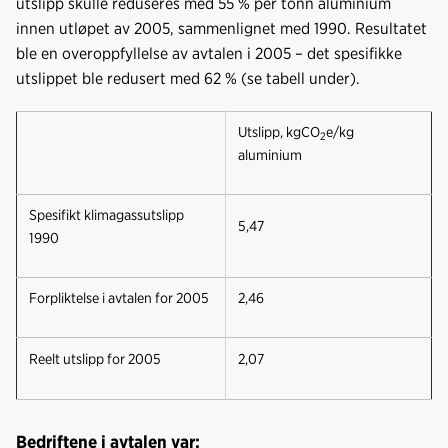
utslipp skulle reduseres med 55 % per tonn aluminium
k
n
innen utløpet av 2005, sammenlignet med 1990. Resultatet
ble en overoppfyllelse av avtalen i 2005 – det spesifikke
utslippet ble redusert med 62 % (se tabell under).
Utslipp, kgCO
e/kg
2
aluminium
Spesifikt klimagassutslipp
5,47
1990
Forpliktelse i avtalen for 2005
2,46
Reelt utslipp for 2005
2,07
Bedriftene i avtalen var: