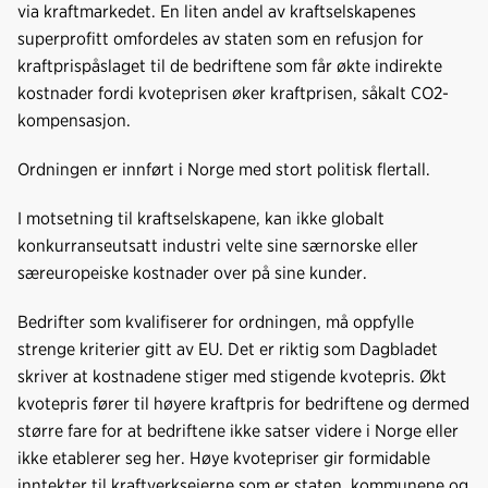
via kraftmarkedet. En liten andel av kraftselskapenes
superprofitt omfordeles av staten som en refusjon for
kraftprispåslaget til de bedriftene som får økte indirekte
kostnader fordi kvoteprisen øker kraftprisen, såkalt CO2-
kompensasjon.
Ordningen er innført i Norge med stort politisk flertall.
I motsetning til kraftselskapene, kan ikke globalt
konkurranseutsatt industri velte sine særnorske eller
særeuropeiske kostnader over på sine kunder.
Bedrifter som kvalifiserer for ordningen, må oppfylle
strenge kriterier gitt av EU. Det er riktig som Dagbladet
skriver at kostnadene stiger med stigende kvotepris. Økt
kvotepris fører til høyere kraftpris for bedriftene og dermed
større fare for at bedriftene ikke satser videre i Norge eller
ikke etablerer seg her. Høye kvotepriser gir formidable
inntekter til kraftverkseierne som er staten, kommunene og