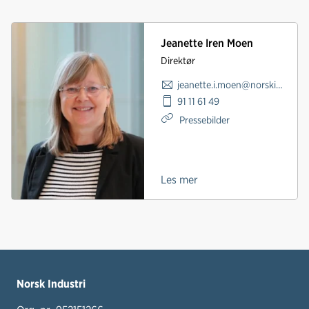
Jeanette Iren Moen
Direktør
jeanette.i.moen@norskindustri.no
91 11 61 49
Pressebilder
Les mer
Norsk Industri