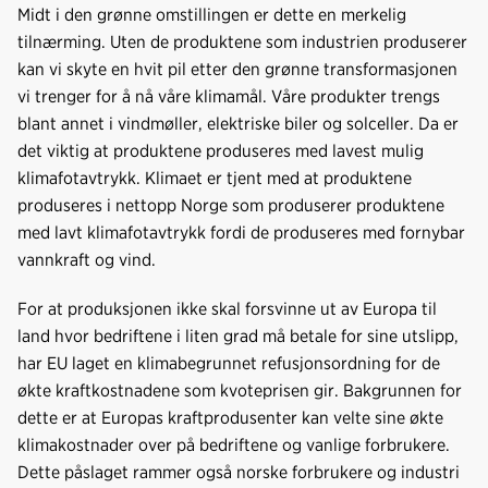
o
d
t
Midt i den grønne omstillingen er dette en merkelig
o
I
tilnærming. Uten de produktene som industrien produserer
k
n
kan vi skyte en hvit pil etter den grønne transformasjonen
vi trenger for å nå våre klimamål. Våre produkter trengs
blant annet i vindmøller, elektriske biler og solceller. Da er
det viktig at produktene produseres med lavest mulig
klimafotavtrykk. Klimaet er tjent med at produktene
produseres i nettopp Norge som produserer produktene
med lavt klimafotavtrykk fordi de produseres med fornybar
vannkraft og vind.
For at produksjonen ikke skal forsvinne ut av Europa til
land hvor bedriftene i liten grad må betale for sine utslipp,
har EU laget en klimabegrunnet refusjonsordning for de
økte kraftkostnadene som kvoteprisen gir. Bakgrunnen for
dette er at Europas kraftprodusenter kan velte sine økte
klimakostnader over på bedriftene og vanlige forbrukere.
Dette påslaget rammer også norske forbrukere og industri