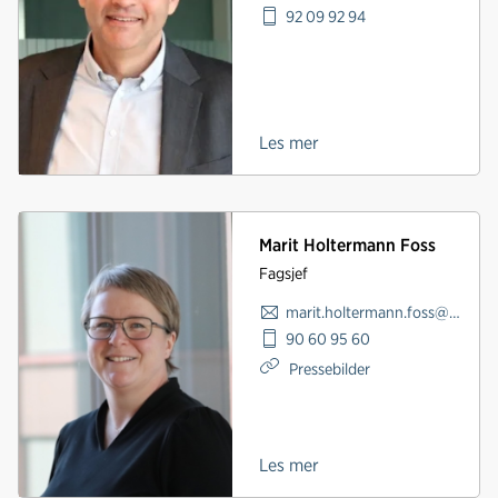
92 09 92 94
Les mer
Marit Holtermann Foss
Fagsjef
marit.holtermann.foss@norskindustri.no
90 60 95 60
Pressebilder
Les mer