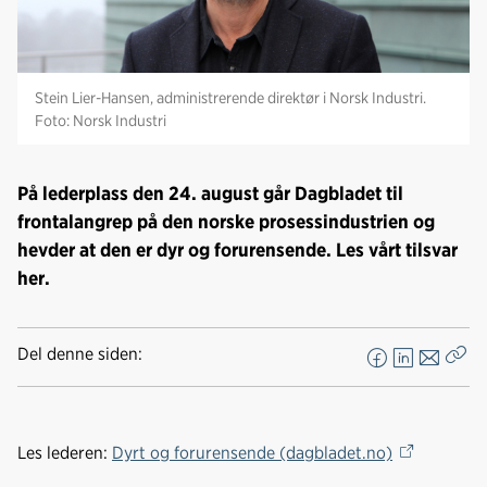
Stein Lier-Hansen, administrerende direktør i Norsk Industri.
Foto: Norsk Industri
På lederplass den 24. august går Dagbladet til
frontalangrep på den norske prosessindustrien og
hevder at den er dyr og forurensende. Les vårt tilsvar
her.
Del denne siden:
F
L
E
Kop
a
i
-
len
c
n
p
e
k
o
Les lederen:
Dyrt og forurensende (dagbladet.no)
b
e
s